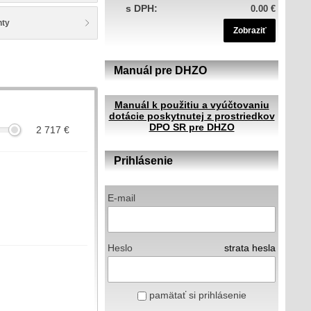
s DPH:
0.00 €
nty
Zobraziť
Manuál pre DHZO
Manuál k použitiu a vyúčtovaniu
dotácie poskytnutej z prostriedkov
DPO SR pre DHZO
2 717
€
Prihlásenie
m
E-mail
Heslo
strata hesla
pamätať si prihlásenie