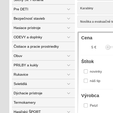
Karabiny
Pre DETI
Bezpečnosť stavieb
Nosítka a evakuačné t
Hasiace prístroje
ODEVY a doplnky
Cena
Čistiace a pracie prostriedky
5
€
Obuv
Štítok
PRILBY a kukly
novinky
Rukavice
náš tip
Svietidlá
Dýchacie prístroje
Výrobca
Termokamery
Petzl
Hasičský ŠPORT