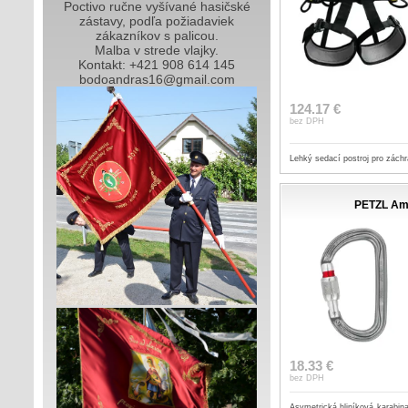
Poctivo ručne vyšívané hasičské
zástavy, podľa požiadaviek
zákazníkov s palicou.
Malba v strede vlajky.
Kontakt: +421 908 614 145
bodoandras16@gmail.com
124.17 €
bez DPH
Lehký sedací postroj pro zách
PETZL Am
18.33 €
bez DPH
Asymetrická hliníková karabin