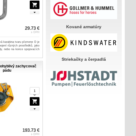
Kované armatúry
29.73 €
s DPH
vá karabina tvaru písmene D je
pojení různých prostředků, jako
zdy, nebo na konce spojovacích
Striekačky a čerpadlá
pohyblivý zachycovač
pádu
193.73 €
s DPH