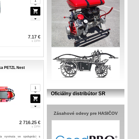
7.17 €
s DPH
ka PETZL Nest
Oficiálny distribútor SR
Zásahové odevy pre HASIČOV
2 716.25 €
s DPH
a vyvinuta ve spolupráci s