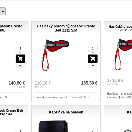
pasok Cresto
Hasičský pracovný opasok Cresto
Hasičský prac
L/XL
Belt 2211 S/M
2212 Fi
174.39 €
140.80 €
110.16 €
135.50 €
bez DPH
s DPH
bez DPH
s DPH
Hasičský pracovn
se, L/XL
Hasičský pracovný opasok Cresto Belt 2211
Fireman Q Pro L/XL
ok Cresto Belt
Kapsička na opasok
Ka
 Pro S/M