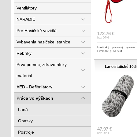
Ventilátory
NÁRADIE
Pre Hasičské vozidlá
172.76 €
bez DPH
Vybavenia hasičskej stanice
Hasičský pracovný opasok
Fireman Q Pro S/M
Rebríky
Prvá pomoc, zdravotnícky
Lano statické 10,
materiál
AED - Defibrilátory
Práca vo výškach
Laná
Opasky
47.97 €
Postroje
bez DPH