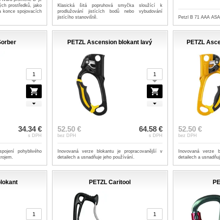
ých prostředků, jako
Klasická šitá popruhová smyčka sloužící k
a konce spojovacích
prodlužování jistících bodů nebo vybudování
jistícího stanoviště.
Petzl B 71 AAA ASA
Sorber
PETZL Ascension blokant lavý
PETZL Asce
34.34 €
52.50 €
64.58 €
52.50 €
s DPH
bez DPH
s DPH
bez DPH
pojení pohyblivého
Inovovaná verze blokantu je propracovanější v
Inovovaná verze b
rojem.
detailech a usnadňuje jeho používání.
detailech a usnadňu
lokant
PETZL Caritool
PE