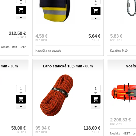
212.50 €
4.58 €
5.64 €
5.83 €
s DPH
bez DPH
s DPH
bez DPH
 Cresto Belt 2212
Kapsička na opasok
Karabina M10
5 mm - 30m
Lano statické 10,5 mm - 60m
Nosít
2 208.33 €
bez DPH
59.00 €
95.94 €
118.00 €
s DPH
bez DPH
s DPH
Nosítka NEST byl