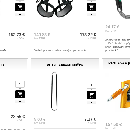
24.17 €
bez DPH
152.73 €
140.83 €
173.22 €
s DPH
bez DPH
s DPH
Asymetrická hliníko
zvlášť vhodná k při
např. slaňovací br
ranáře
Sedací postroj vhodný pro výstupy po laně
prostředků.
Petzl ASAP 
´D
PETZL Anneau slučka
22.55 €
5.83 €
7.17 €
s DPH
bez DPH
s DPH
157.50 €
bez DPH
a tvaru písmene D je