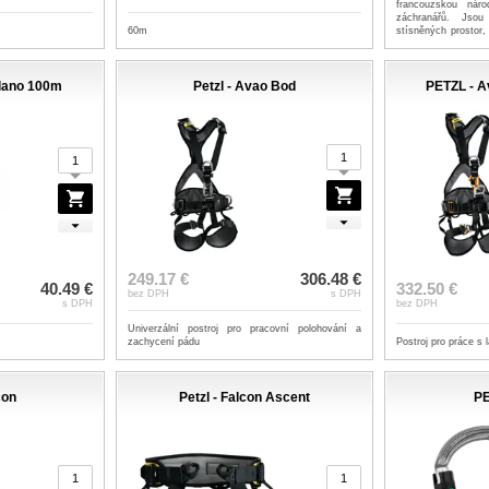
francouzskou náro
záchranářů. Jso
60m
stísněných prostor, 
pomocí lanových 
připoutané osoby p
okolního terénu.
lano 100m
Petzl - Avao Bod
PETZL - A
249.17 €
306.48 €
40.49 €
332.50 €
bez DPH
s DPH
s DPH
bez DPH
Univerzální postroj pro pracovní polohování a
zachycení pádu
Postroj pro práce s
con
Petzl - Falcon Ascent
P