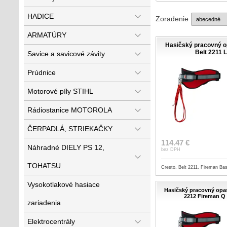
HADICE
Zoradenie
ARMATÚRY
Hasičský pracovný o
Belt 2211 
Savice a savicové závity
Prúdnice
Motorové píly STIHL
Rádiostanice MOTOROLA
ČERPADLÁ, STRIEKAČKY
114.47 €
Náhradné DIELY PS 12,
bez DPH
TOHATSU
Cresto, Belt 2211, Fireman Ba
Vysokotlakové hasiace
Hasičský pracovný opas
2212 Fireman Q
zariadenia
Elektrocentrály