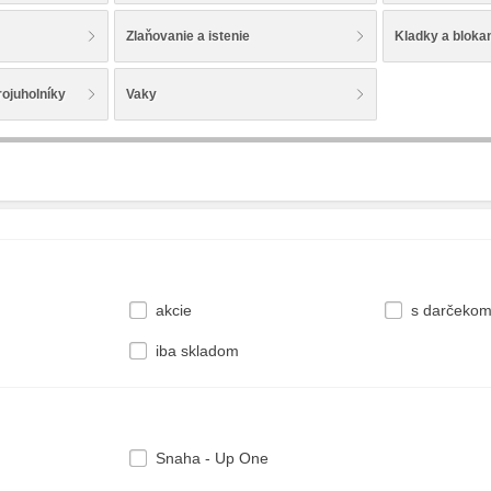
Zlaňovanie a istenie
Kladky a bloka
rojuholníky
Vaky
akcie
s darčeko
iba skladom
Snaha - Up One