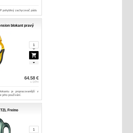
P pohyblivý zachycovač pádu
nsion blokant pravý
64.58 €
s DPH
lokantu je propracovanější v
je jeho používání.
TZL Freino