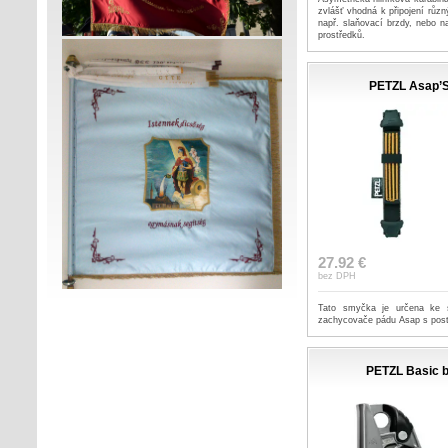
zvlášť vhodná k připojení různ
např. slaňovací brzdy, nebo n
prostředků.
PETZL Asap’
27.92 €
bez DPH
Tato smyčka je určena ke s
zachycovače pádu Asap s post
PETZL Basic b