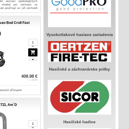
dní asociací speleologických
u vhodná pro záchranu ze
ale používají se i při záchraně
technik. Umožňují transport
od různým úhlem, dle podmínek
vao Bod Croll Fast
Vysokotlakové hasiace zariadenia
Hasičské a záchranárske prilby
408.98 €
s DPH
 lanovým přístupem
ETZL Am´D
Hasičské hadice