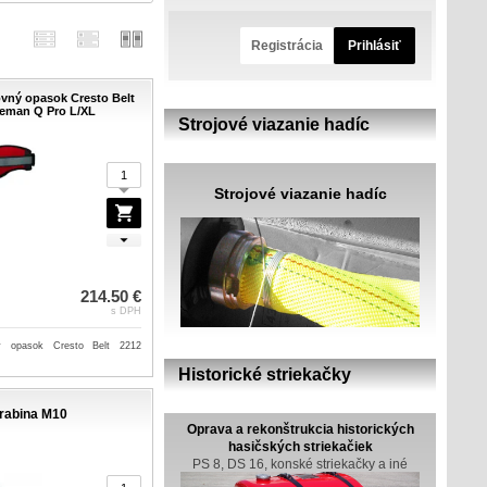
Registrácia
Prihlásiť
ovný opasok Cresto Belt
reman Q Pro L/XL
Strojové viazanie hadíc
Strojové viazanie hadíc
214.50 €
s DPH
ý opasok Cresto Belt 2212
Historické striekačky
rabina M10
Oprava a rekonštrukcia historických
hasičských striekačiek
PS 8, DS 16, konské striekačky a iné