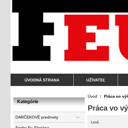
ÚVODNÁ STRANA
UŽÍVATEĽ
Úvod
/
Práca vo vý
Kategórie
Práca vo v
DARČEKOVÉ predmety
Laná
Sochy Sv. Floriána