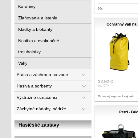
Karabiny
30m
Zlaňovanie a istenie
Ochranný vak na 
Kladky a blokanty
Nosítka a evakuačné
trojuholníky
Vaky
Práca a záchrana na vode
32.92 €
Hasivá a sorbenty
bez DPH
Výstražné označenia
Ochranný nepromokavý vak
Záchytné nádoby, nádrže
Petzl - Fal
Hasičské zástavy