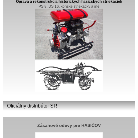
Oprava a rekonštrukcia historických hasičských striekačiek
PS 8, DS 16, konské striekačky a iné
Oficiálny distribútor SR
Zásahové odevy pre HASIČOV