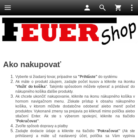
Ako nakupovať
Vyberte si žiadaný tovar, prípadne sa
"Prihláste"
do systému
Ak máte o produkt záujem, zadajte počet kusov a kliknite na ikonku
"
Vložiť do košíka
". Takýmto spôsobom môžete vyberať a pridávať do
nákupného košíka ďalšie produkty.
Ak chcete ukončiť nakupovanie, kliknite na ikonu nákupného košíka v
hornom navigačnom menu. Získate prístup k obsahu nákupného
košíka, v ktorom môžete dodatočne odoberať alebo meniť počet
produktov. Vykonané zmeny sa prejavia po kliknutí mimo políčka alebo
stlačení Enter. Ak ste s výberom spokojní, kliknite na tlačidlo
"
Pokračovať
".
Zvoľte spôsob dopravy a platby
Zadajte dodacie údaje a kliknite na tlačidlo "
Pokračovať
" (Ak ste
prihlásený a máte už nastavený účet, políčka sa Vám vyplnia