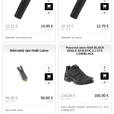
12.11 €
14.90 €
10.33 €
12.70 €
bez DPH
s DPH
bez DPH
s DPH
Náhradní zip Demon Fire
Náhradní zip Vesuv
Pracovná obuv HAIX BLACK
Náhradný zips Holík Lukov
EAGLE ATHLETIC 2.1 GTX
LOW/BLACK
134.88 €
165.90 €
46.02 €
56.60 €
bez DPH
s DPH
bez DPH
s DPH
HAIX BLACK EAGLE ATHLETIC 2.1 GTX
Zips Holík Lukov
LOW/BLACK