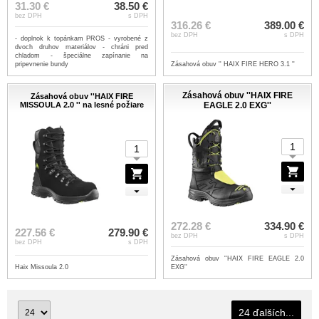
31.30 €
38.50 €
bez DPH
s DPH
316.26 €
389.00 €
bez DPH
s DPH
- doplnok k topánkam PROS - vyrobené z
dvoch druhov materiálov - chráni pred
chladom - špeciálne zapínanie na
pripevnenie bundy
Zásahová obuv '' HAIX FIRE HERO 3.1 ''
Zásahová obuv ''HAIX FIRE
Zásahová obuv ''HAIX FIRE
MISSOULA 2.0 '' na lesné požiare
EAGLE 2.0 EXG''
272.28 €
334.90 €
227.56 €
279.90 €
bez DPH
s DPH
bez DPH
s DPH
Zásahová obuv ''HAIX FIRE EAGLE 2.0
Haix Missoula 2.0
EXG''
24 ďalších...