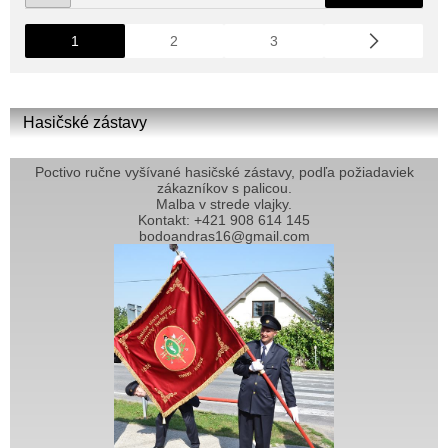
1
2
3
Hasičské zástavy
Poctivo ručne vyšívané hasičské zástavy, podľa požiadaviek
zákazníkov s palicou.
Malba v strede vlajky.
Kontakt: +421 908 614 145
bodoandras16@gmail.com