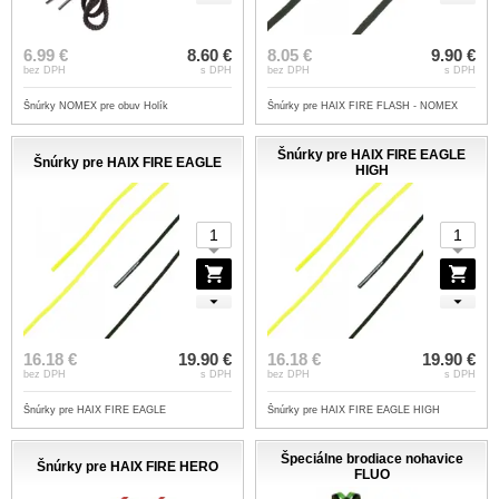
6.99 €
8.60 €
8.05 €
9.90 €
bez DPH
s DPH
bez DPH
s DPH
Šnúrky NOMEX pre obuv Holík
Šnúrky pre HAIX FIRE FLASH - NOMEX
Šnúrky pre HAIX FIRE EAGLE
Šnúrky pre HAIX FIRE EAGLE
HIGH
16.18 €
19.90 €
16.18 €
19.90 €
bez DPH
s DPH
bez DPH
s DPH
Šnúrky pre HAIX FIRE EAGLE
Šnúrky pre HAIX FIRE EAGLE HIGH
Špeciálne brodiace nohavice
Šnúrky pre HAIX FIRE HERO
FLUO