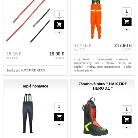
177.15 €
217.90 €
bez DPH
s DPH
16.18 €
19.90 €
bez DPH
s DPH
- vyrobené z fluórovaného materiálu -
bezpečnostný pás - chránič prstov na
nohách - vložka proti prepichnutiu - ďalšie
Šnúrky pre HAIX FIRE HERO
reflexné pásky
Zásahová obuv '' HAIX FIRE
Teplé nohavice
HERO 3.1 ''