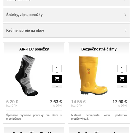
Šnúrky, zips, ponožky
Krémy, spreje na obuv
AIR-TEC ponožky
Bezpečnostné čižmy
6.20 €
7.63 €
14.55 €
17.90 €
bez DPH
s DPH
bez DPH
s DPH
Špeciálne vyvinuté ponožky pre obuv s
Materiál neprepúšťa vodu, podrážka
membránou
protišmyková.