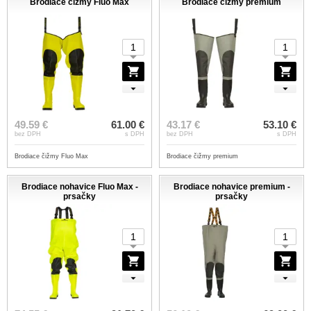
Brodiace čižmy Fluo Max
Brodiace čižmy premium
49.59 €
61.00 €
43.17 €
53.10 €
bez DPH
s DPH
bez DPH
s DPH
Brodiace čižmy Fluo Max
Brodiace čižmy premium
Brodiace nohavice Fluo Max -
Brodiace nohavice premium -
prsačky
prsačky