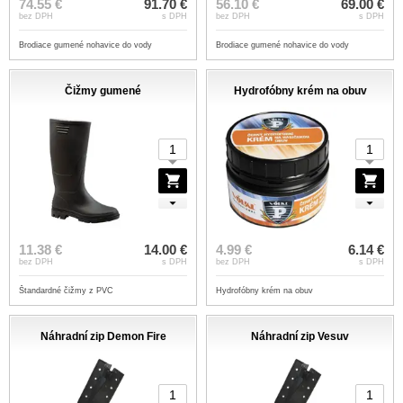
74.55 €
91.70 €
56.10 €
69.00 €
bez DPH
s DPH
bez DPH
s DPH
Brodiace gumené nohavice do vody
Brodiace gumené nohavice do vody
Čižmy gumené
Hydrofóbny krém na obuv
11.38 €
14.00 €
4.99 €
6.14 €
bez DPH
s DPH
bez DPH
s DPH
Štandardné čižmy z PVC
Hydrofóbny krém na obuv
Náhradní zip Demon Fire
Náhradní zip Vesuv