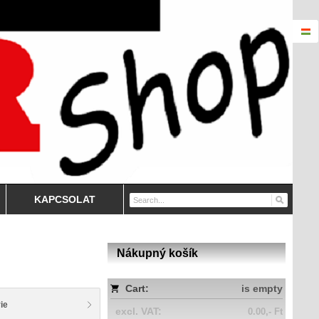
KAPCSOLAT
Nákupný košík
Cart:
is empty
ie
excl. VAT:
0.00,- Ft