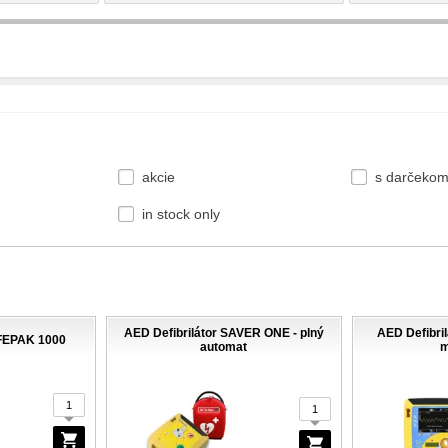
akcie
s darčeko
in stock only
AED Defibrilátor SAVER ONE - plný
AED Defibri
IFEPAK 1000
automat
m