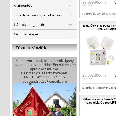
29 679.95,- Ft
Vízimentés
excl. VAT
Elektródy pre deti pre AED 
Tűzoltó anyagok, szorbensek
Kárhely megjelölés
Elektródy Stat-Padz II p
AED Zoll AED
Gyűjtőedények
Tűzoltó zászlók
Kézzel varrott tűzoltó zászlók, igény
szerint alakítva, rúddal. Becsületes és
aprólékos munka.
Festmény a zászló közepén.
25 062.83,- Ft
Mobil: +421 908 614 145
excl. VAT
bodoandras16@gmail.com
Elektródy pre dospelých Zoll 
Náhradná sada batérie
páry elektród pre LI