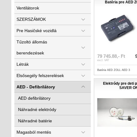
Batéria pre AED 
Ventilátorok
SZERSZÁMOK
Pre Hasičské vozidlá
Tűzoltó állomás
berendezések
79 745.88,- Ft
excl. VAT
Létrák
Batéria AED ZOLL AED 3
Elsősegély felszerelések
Elektródy pre deti
AED - Defibrilátory
SAVER O
AED defibrilátory
Náhradné elektródy
Náhradné batérie
Magasból mentés