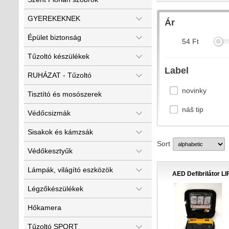
GYEREKEKNEK
Ár
Épület biztonság
54
Ft
Tűzoltó készülékek
Label
RUHÁZAT - Tűzoltó
novinky
Tisztító és mosószerek
náš tip
Védőcsizmák
Sisakok és kámzsák
Sort
Védőkesztyűk
Lámpák, világító eszközök
AED Defibrilátor L
Légzőkészülékek
Hőkamera
Tűzoltó SPORT