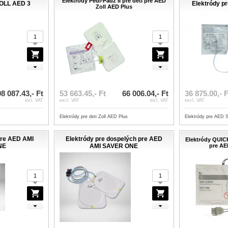
Elektródy Pedi-Padz II pre deti pre AED
ZOLL AED 3
Elektródy p
Zoll AED Plus
98 087.43,- Ft
53 663.45,- Ft
66 006.04,- Ft
36 875.00,- F
incl. VAT
excl. VAT
incl. VAT
excl. VAT
Elektródy pre deti Zoll AED Plus
Elektródy pre AED 
 pre AED AMI
Elektródy pre dospelých pre AED
Elektródy QUI
NE
AMI SAVER ONE
pre AE