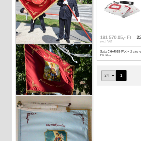
191 570.05,- Ft
23
excl. VAT
Sada CHARGE-PAK + 2 páry el
CR Plus
1