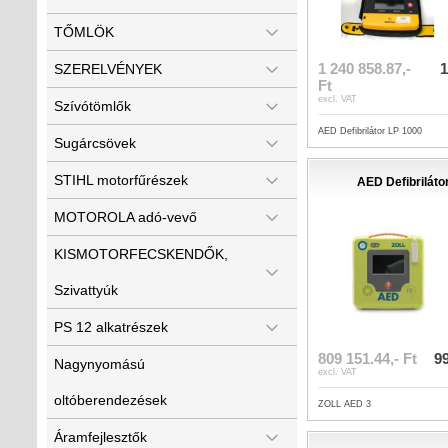
TŐMLÖK
1 240 858.87,-
1
SZERELVÉNYEK
Ft
excl. VAT
Szívótömlők
AED Defibrilátor LP 1000
Sugárcsövek
STIHL motorfűrészek
AED Defibriláto
MOTOROLA adó-vevő
KISMOTORFECSKENDŐK,
Szivattyúk
PS 12 alkatrészek
809 151.44,- Ft
99
Nagynyomású
excl. VAT
oltóberendezések
ZOLL AED 3
Áramfejlesztők