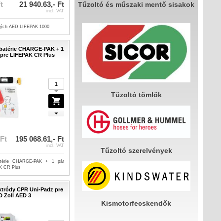
t
21 940.63,- Ft
Tűzoltó és műszaki mentő sisakok
incl. VAT
elých AED LIFEPAK 1000
batérie CHARGE-PAK + 1
d pre LIFEPAK CR Plus
Tűzoltó tömlők
 Ft
195 068.61,- Ft
incl. VAT
Tűzoltó szerelvények
atérie CHARGE-PAK + 1 pár
AK CR Plus
ektródy CPR Uni-Padz pre
 Zoll AED 3
Kismotorfecskendők