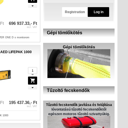
Registration
Log in
 Ft
696 937.33,- Ft
incl. VAT
Gépi tömlőkötés
AVER ONE D s monitorom
Gépi tömlőkötés
e AED LIFEPAK 1000
Tűzoltó fecskendők
 Ft
195 437.36,- Ft
Tűzoltó fecskendők javítása és felújítása
incl. VAT
lóvontatású tűzoltó fecskendőktől
egészen motoros tűzoltó szivattyúkig.
AK 1000