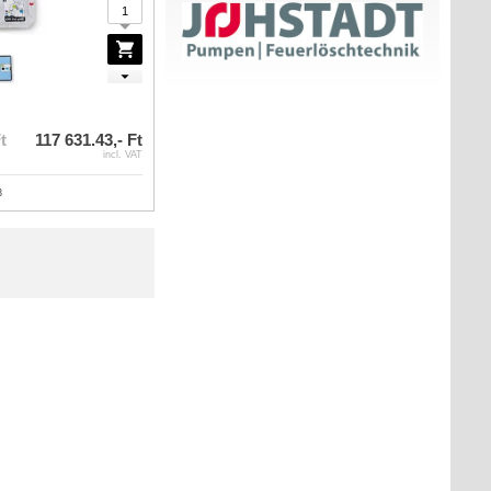
t
117 631.43,- Ft
incl. VAT
3