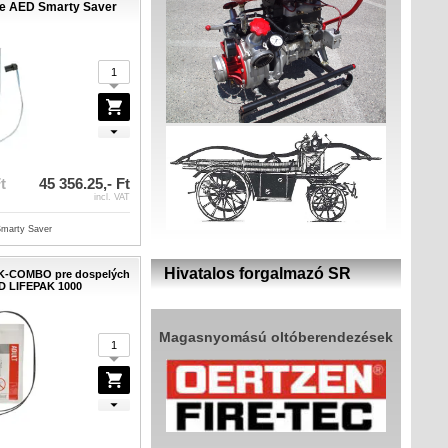
re AED Smarty Saver
t
45 356.25,- Ft
incl. VAT
Smarty Saver
Hivatalos forgalmazó SR
CK-COMBO pre dospelých
D LIFEPAK 1000
Magasnyomású oltóberendezések