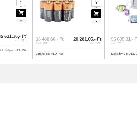
5 631.16,- Ft
16 488.66,- Ft
20 281.05,- Ft
95 635.31,- F
incl. VAT
excl. VAT
incl. VAT
excl. VAT
ektród pre LIFEPAK
Batérie Zoll AED Plus
Elektródy Zoll AED 