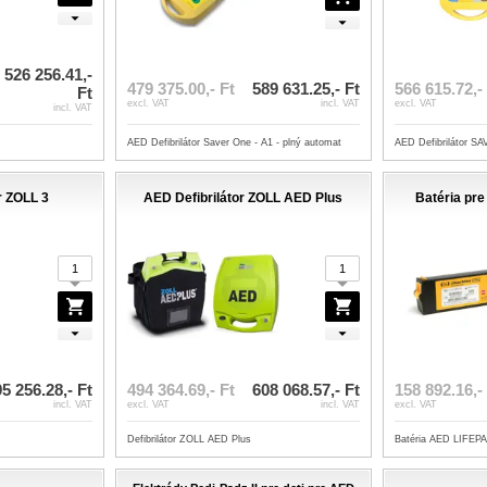
 526 256.41,-
479 375.00,- Ft
589 631.25,- Ft
566 615.72,-
Ft
excl. VAT
incl. VAT
excl. VAT
incl. VAT
AED Defibrilátor Saver One - A1 - plný automat
AED Defibrilátor S
r ZOLL 3
AED Defibrilátor ZOLL AED Plus
Batéria pr
5 256.28,- Ft
494 364.69,- Ft
608 068.57,- Ft
158 892.16,-
incl. VAT
excl. VAT
incl. VAT
excl. VAT
Defibrilátor ZOLL AED Plus
Batéria AED LIFEP