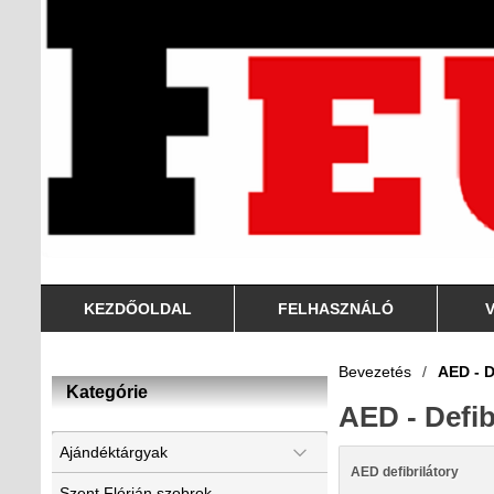
KEZDŐOLDAL
FELHASZNÁLÓ
Bevezetés
/
AED - D
Kategórie
AED - Defib
Ajándéktárgyak
AED defibrilátory
Szent Flórián szobrok