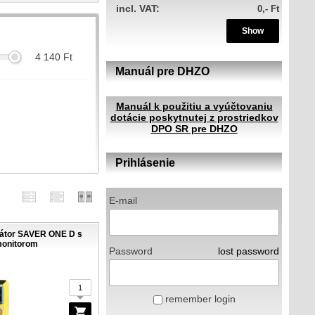
incl. VAT:
0,- Ft
Show
4 140
Ft
Manuál pre DHZO
Manuál k použitiu a vyúčtovaniu
dotácie poskytnutej z prostriedkov
m
DPO SR pre DHZO
Prihlásenie
E-mail
látor SAVER ONE D s
onitorom
Password
lost password
remember login