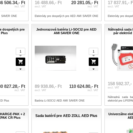
36 506.34,- Ft
16 488.66,- Ft
20 281.05,- Ft
17 837.91,- F
incl. VAT
excl. VAT
incl. VAT
excl. VAT
AMI SAVER ONE
Elektródy pre dospelých pre AED AMI SAVER ONE
Elektródy pre dosp
re dospelých pre
Jednorazová batéria Li-SOCI2 pre AED
Náhradná sada 
 Plus
AMI SAVER ONE
pár elektró
158 592.37,-
30 827.28,- Ft
89 938.86,- Ft
110 624.80,- Ft
excl. VAT
incl. VAT
excl. VAT
incl. VAT
Náhradná sada b
AED Plus
Batéria Li-SOCI2 AED AMI SAVER ONE
elektród pre LIFEP
 CHARGE-PAK + 2
Univerzálne el
Sada batérií pre AED ZOLL AED Plus
FEPAK CR Plus
AED