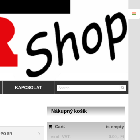
KAPCSOLAT
Nákupný košík
Cart:
is empty
PO SR
excl. VAT:
0.00,- Ft