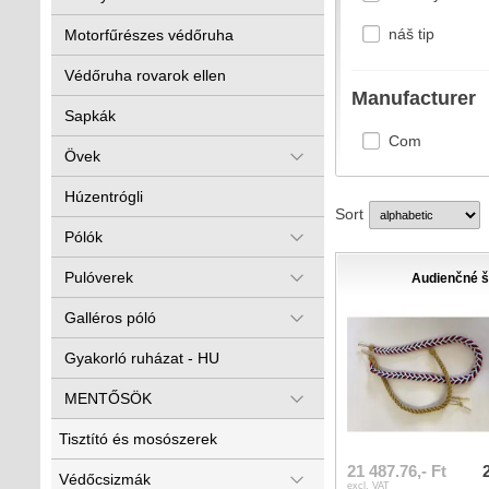
náš tip
Motorfűrészes védőruha
Védőruha rovarok ellen
Manufacturer
Sapkák
Com
Övek
Húzentrógli
Sort
Pólók
Pulóverek
Audienčné š
Galléros póló
Gyakorló ruházat - HU
MENTŐSÖK
Tisztító és mosószerek
21 487.76,- Ft
Védőcsizmák
excl. VAT