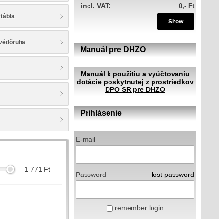
incl. VAT:
0,- Ft
vtábla
Show
 védőruha
Manuál pre DHZO
Manuál k použitiu a vyúčtovaniu
dotácie poskytnutej z prostriedkov
DPO SR pre DHZO
Prihlásenie
E-mail
1 771
Ft
Password
lost password
remember login
m