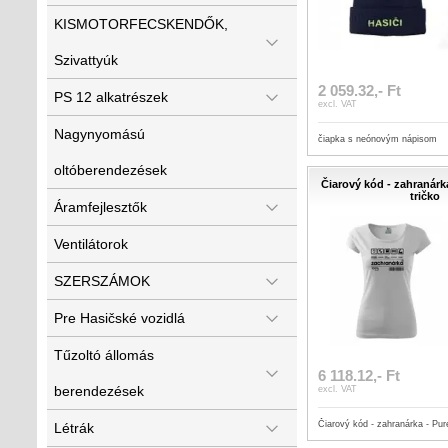
KISMOTORFECSKENDŐK,
Szivattyúk
2 059.32,- Ft
PS 12 alkatrészek
excl. VAT
Nagynyomású
čiapka s neónovým nápisom
oltóberendezések
Čiarový kód - zahranárk
tričko
Áramfejlesztők
Ventilátorok
SZERSZÁMOK
Pre Hasičské vozidlá
Tűzoltó állomás
6 118.12,- Ft
berendezések
excl. VAT
Čiarový kód - zahranárka - Pur
Létrák