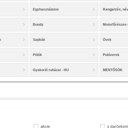
Egyhasználatos
Rangjelzés, né
Bundy
Motorfűrészes
n
Sapkák
Övek
Pólók
Pulóverek
Gyakorló ruházat - HU
MENTŐSÖK
akcie
s darčeko