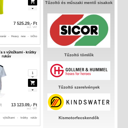
Tűzoltó és műszaki mentő sisakok
7 525.29,- Ft
incl. VAT
hranár - Heavy new - tričko
 s výložkami - krátky
Tűzoltó tömlők
rukáv
Tűzoltó szerelvények
t
13 123.09,- Ft
incl. VAT
Kismotorfecskendők
 výložkami - krátky rukáv