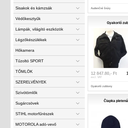
Sisakok és kámzsák
Audienčné šnúry
Védőkesztyűk
Gyakorló zu
Lámpák, világító eszközök
Légzőkészülékek
Hőkamera
Tűzoltó SPORT
TŐMLÖK
12 847.80,- Ft
excl. VAT
SZERELVÉNYEK
Gyakorló zubbony
Szívótömlők
Čiapka pletená
Sugárcsövek
STIHL motorfűrészek
MOTOROLA adó-vevő