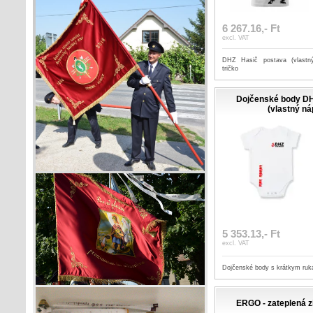
6 267.16,- Ft
excl. VAT
DHZ Hasič postava (vlastn
tričko
Dojčenské body DH
(vlastný ná
5 353.13,- Ft
excl. VAT
Dojčenské body s krátkym ru
ERGO - zateplená 