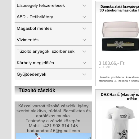
Elsősegély felszerelések
Dámska zlatá kravatová
3D strieborná hasičská h
AED - Defibrilátory
Magasból mentés
Vízimentés
Tűzoltó anyagok, szorbensek
Kárhely megjelölés
3 103.66,- Ft
excl. VAT
Gyűjtőedények
Dámska pozlátená kravatová
striebornou 3D helmou a seker
Tűzoltó zászlók
DHZ Hasič (vlastný n
tričko
Kézzel varrott tűzoltó zászlók, igény
szerint alakítva, rúddal. Becsületes és
aprólékos munka.
Festmény a zászló közepén.
Mobil: +421 908 614 145
bodoandras16@gmail.com