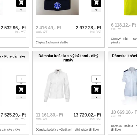
6 118.12,- Ft
2 532.96,- Ft
2 416.49,- Ft
2 972.28,- Ft
excl. VAT
incl. VAT
excl. VAT
incl. VAT
Čiarový kód - za
Čiapka Záchranná služba
pánske
Dámska košeľa s výložkami - dlhý
Dámska košeľa
a - Pure dámske
rukáv
10 669.18,- F
7 525.29,- Ft
11 161.80,- Ft
13 729.02,- Ft
excl. VAT
incl. VAT
excl. VAT
incl. VAT
Dámska košeľa s
e dámske tričko
Dámska košeľa s výložkami - dlhý rukáv (BIELA)
(BIELA)