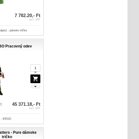
7 782.20,- Ft
incl. VAT
ápis) - pánske tričko
BO Pracovný odev
t
45 371.18,- Ft
incl. VAT
O - ERGO
atters - Pure dámske
tričko