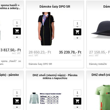
 spona hasiči +
Dámske šaty DPO SR
Dáms
elma a sekery...
3 817.50,- Ft
28 650.23,- Ft
35 239.78,- Ft
27 158.05,- F
incl. VAT
excl. VAT
incl. VAT
excl. VAT
 spona „Hasiči“ so
ami.
Dámske šaty DPO SR
Dámsky klobúčik
ápis) - pánske
DHZ oheň (vl
DHZ oheň (vlastný nápis) - Pánska
mikina s kapucňou