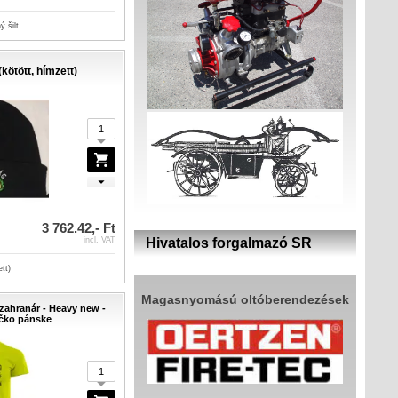
ý šilt
kötött, hímzett)
3 762.42,- Ft
incl. VAT
Hivatalos forgalmazó SR
tt)
Magasnyomású oltóberendezések
 zahranár - Heavy new -
ičko pánske