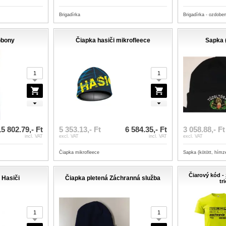
Brigadírka
Brigadírka - ozdoben
bbony
Čiapka hasiči mikrofleece
Sapka (
15 802.79,- Ft
5 353.13,- Ft
6 584.35,- Ft
3 058.88,- Ft
incl. VAT
excl. VAT
incl. VAT
excl. VAT
Čiapka mikrofleece
Sapka (kötött, hímze
Čiarový kód -
 Hasiči
Čiapka pletená Záchranná služba
tr