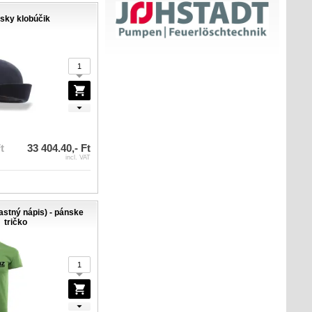
ky klobúčik
t
33 404.40,- Ft
incl. VAT
astný nápis) - pánske
tričko