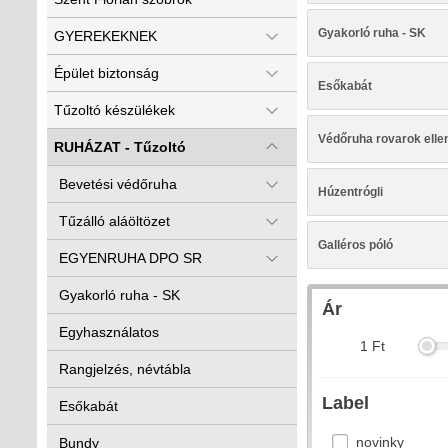
Gyakorló ruha - SK
GYEREKEKNEK
Épület biztonság
Esőkabát
Tűzoltó készülékek
Védőruha rovarok elle
RUHÁZAT - Tűzoltó
Bevetési védőruha
Húzentrógli
Tűzálló aláöltözet
Galléros póló
EGYENRUHA DPO SR
Gyakorló ruha - SK
Ár
Egyhasználatos
1
Ft
Rangjelzés, névtábla
Label
Esőkabát
novinky
Bundy