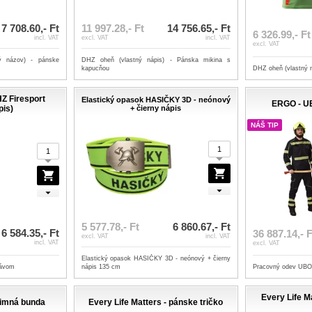
7 708.60,- Ft
11 997.28,- Ft
14 756.65,- Ft
6 326.99,- Ft
incl. VAT
excl. VAT
incl. VAT
excl. VAT
ý názov) - pánske
DHZ oheň (vlastný nápis) - Pánska mikina s
kapucňou
DHZ oheň (vlastný n
Z Firesport
Elastický opasok HASIČKY 3D - neónový
ERGO - U
pis)
+ čierny nápis
NÁŠ TIP
5 577.78,- Ft
6 860.67,- Ft
6 584.35,- Ft
36 887.14,- F
excl. VAT
incl. VAT
incl. VAT
excl. VAT
Elastický opasok HASIČKY 3D - neónový + čierny
Pracovný odev UB
kávom
nápis 135 cm
Every Life M
zimná bunda
Every Life Matters - pánske tričko