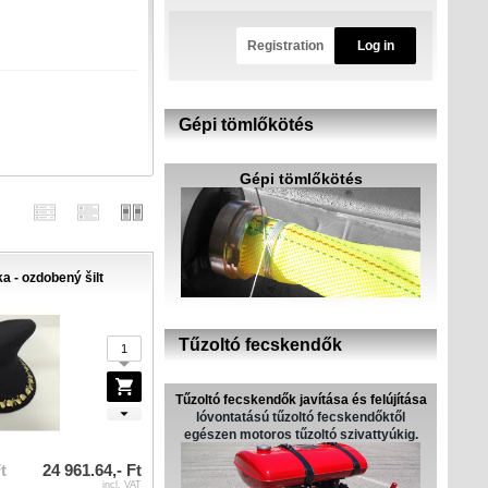
Registration
Log in
Gépi tömlőkötés
Gépi tömlőkötés
ka - ozdobený šilt
Tűzoltó fecskendők
Tűzoltó fecskendők javítása és felújítása
lóvontatású tűzoltó fecskendőktől
egészen motoros tűzoltó szivattyúkig.
t
24 961.64,- Ft
incl. VAT