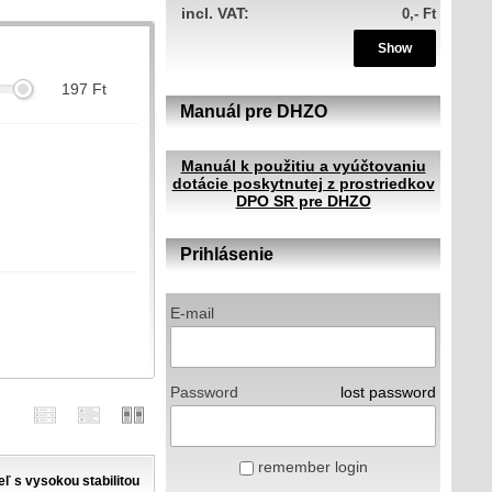
incl. VAT:
0,- Ft
Show
197
Ft
Manuál pre DHZO
Manuál k použitiu a vyúčtovaniu
dotácie poskytnutej z prostriedkov
m
DPO SR pre DHZO
Prihlásenie
E-mail
Password
lost password
remember login
ľ s vysokou stabilitou