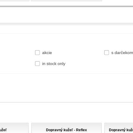
akcie
s darčeko
in stock only
užeľ
Dopravný kužeľ - Reflex
Dopravný kuže