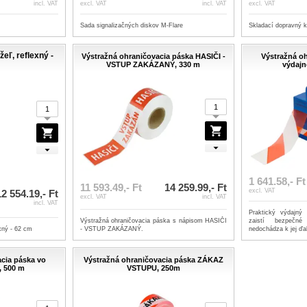
incl. VAT
excl. VAT
incl. VAT
excl. VAT
Sada signalizačných diskov M-Flare
Skladací dopravný k
eľ, reflexný -
Výstražná ohraničovacia páska HASIČI -
Výstražná o
VSTUP ZAKÁZANÝ, 330 m
výdajn
1 641.58,- Ft
11 593.49,- Ft
14 259.99,- Ft
excl. VAT
12 554.19,- Ft
excl. VAT
incl. VAT
incl. VAT
Praktický výdajný
Výstražná ohraničovacia páska s nápisom HASIČI
zaistí bezpečné
xný - 62 cm
- VSTUP ZAKÁZANÝ.
nedochádza k jej ďa
cia páska vo
Výstražná ohraničovacia páska ZÁKAZ
, 500 m
VSTUPU, 250m