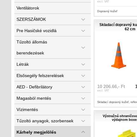
excl. VAT
Ventilátorok
Dopravný kužeľ
SZERSZÁMOK
Skladací dopravný kuž
62 cm
Pre Hasičské vozidlá
Tűzoltó állomás
berendezések
Létrák
Elsősegély felszerelések
10 206.66,- Ft
AED - Defibrilátory
excl. VAT
Magasból mentés
Skladací dopravný kužeľ, refle
Vízimentés
Výstražná ohraničova
výdajnom boxe
Tűzoltó anyagok, szorbensek
Kárhely megjelölés