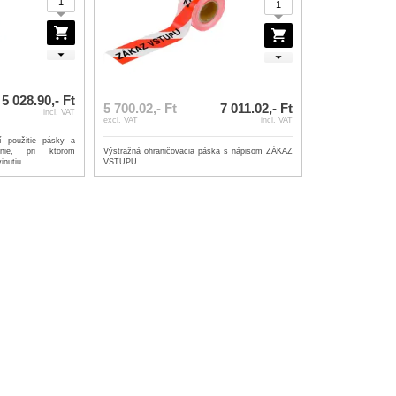
5 028.90,- Ft
5 700.02,- Ft
7 011.02,- Ft
incl. VAT
excl. VAT
incl. VAT
í použitie pásky a
enie, pri ktorom
Výstražná ohraničovacia páska s nápisom ZÁKAZ
inutiu.
VSTUPU.