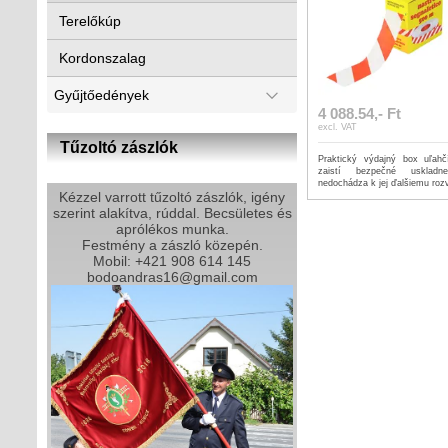
Terelőkúp
Kordonszalag
Gyűjtőedények
4 088.54,- Ft
excl. VAT
Tűzoltó zászlók
Praktický výdajný box uľahč
zaistí bezpečné uskladn
nedochádza k jej ďalšiemu rozv
Kézzel varrott tűzoltó zászlók, igény
szerint alakítva, rúddal. Becsületes és
aprólékos munka.
Festmény a zászló közepén.
Mobil: +421 908 614 145
bodoandras16@gmail.com