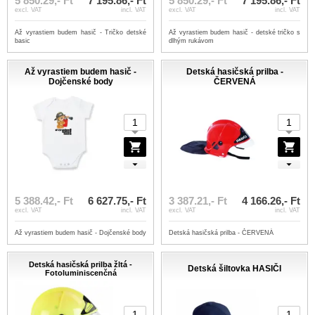
5 850.29,- Ft
7 195.86,- Ft
5 850.29,- Ft
7 195.86,- Ft
excl. VAT
incl. VAT
excl. VAT
incl. VAT
Až vyrastiem budem hasič - Tričko detské
Až vyrastiem budem hasič - detské tričko s
basic
dlhým rukávom
Až vyrastiem budem hasič -
Detská hasičská prilba -
Dojčenské body
ČERVENÁ
5 388.42,- Ft
6 627.75,- Ft
3 387.21,- Ft
4 166.26,- Ft
excl. VAT
incl. VAT
excl. VAT
incl. VAT
Až vyrastiem budem hasič - Dojčenské body
Detská hasičská prilba - ČERVENÁ
Detská hasičská prilba žltá -
Detská šiltovka HASIČI
Fotoluminiscenčná