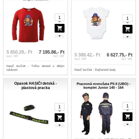
5 850.29,- Ft
7 195.86,- Ft
5 388.42,- Ft
6 627.75,- Ft
excl. VAT
incl. VAT
excl. VAT
incl. VAT
Hasič levíček - Tričko detské s dlhým
rukávom
Hasič levíček - Dojčenské body
Opasok HASIČI detská -
Pracovná rovnošata PS II (UBO) -
plastová pracka
komplet Junior 140 - 164