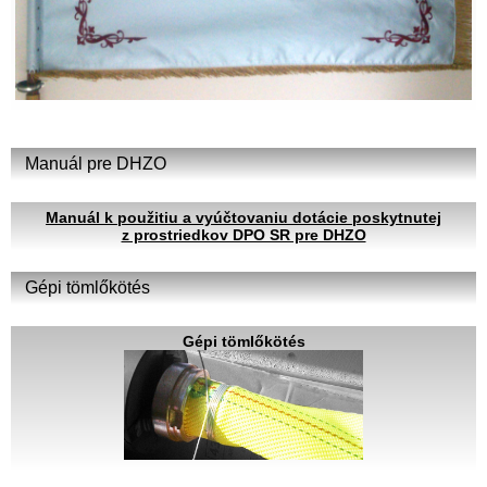
Manuál pre DHZO
Manuál k použitiu a vyúčtovaniu dotácie poskytnutej
z prostriedkov DPO SR pre DHZO
Gépi tömlőkötés
Gépi tömlőkötés