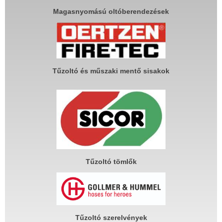
Magasnyomású oltóberendezések
Tűzoltó és műszaki mentő sisakok
Tűzoltó tömlők
Tűzoltó szerelvények