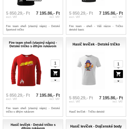
5 850.29,- Ft
7 195.86,- Ft
5 850.29,- Ft
7 195.86,- Ft
excl. VAT
incl. VAT
excl. VAT
incl. VAT
Fire team oheň (vlastný nápis) - Detské
Fire team - oheň - Váš názov - Tričko
športové tričko
detské basic
Fire team oheň (vlastný nápis) -
Hasič levíček - Detské tričko
Detské tričko s dlhým rukávom
5 850.29,- Ft
7 195.86,- Ft
5 850.29,- Ft
7 195.86,- Ft
excl. VAT
incl. VAT
excl. VAT
incl. VAT
Fire team oheň (vlastný nápis) - Detské
tričko s dlhým rukávom
Hasič levíček - Tričko detské
Hasič levíček - Detské tričko s
Hasič levíček - Dojčenské body
dlhým rukávom