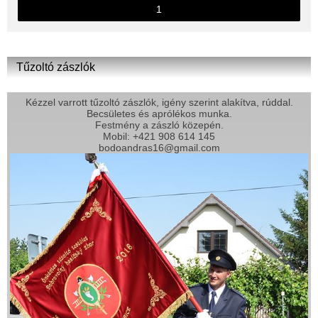
1
Tűzoltó zászlók
Kézzel varrott tűzoltó zászlók, igény szerint alakítva, rúddal.
Becsületes és aprólékos munka.
Festmény a zászló közepén.
Mobil: +421 908 614 145
bodoandras16@gmail.com