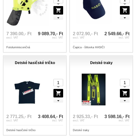
7 390.00,- Ft
9 089.70,- Ft
2 072.90,- Ft
2 549.66,- Ft
excl. VAT
incl. VAT
excl. VAT
incl. VAT
Fotoluminiscenčná
Čapica - šiltovka HASIČI
Detské hasičské tričko
Detské traky
2 771.25,- Ft
3 408.64,- Ft
2 925.33,- Ft
3 598.16,- Ft
excl. VAT
incl. VAT
excl. VAT
incl. VAT
Detské hasičské tričko
Detské traky