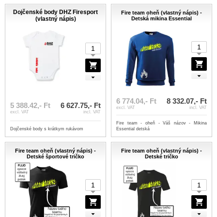
Dojčenské body DHZ Firesport
Fire team oheň (vlastný nápis) -
(vlastný nápis)
Detská mikina Essential
6 774.04,- Ft
8 332.07,- Ft
5 388.42,- Ft
6 627.75,- Ft
excl. VAT
incl. VAT
excl. VAT
incl. VAT
Fire team - oheň - Váš názov - Mikina
Dojčenské body s krátkym rukávom
Essential detská
Fire team oheň (vlastný nápis) -
Fire team oheň (vlastný nápis) -
Detské športové tričko
Detské tričko