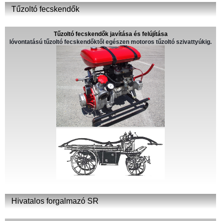
Tűzoltó fecskendők
Tűzoltó fecskendők javítása és felújítása
lóvontatású tűzoltó fecskendőktől egészen motoros tűzoltó szivattyúkig.
Hivatalos forgalmazó SR