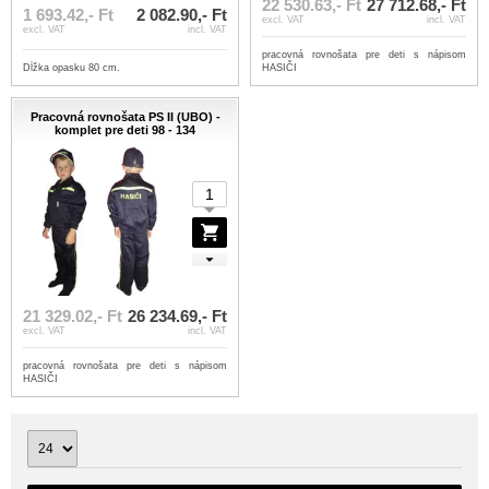
22 530.63,- Ft
27 712.68,- Ft
1 693.42,- Ft
2 082.90,- Ft
excl. VAT
incl. VAT
excl. VAT
incl. VAT
pracovná rovnošata pre deti s nápisom
Dĺžka opasku 80 cm.
HASIČI
Pracovná rovnošata PS II (UBO) -
komplet pre deti 98 - 134
21 329.02,- Ft
26 234.69,- Ft
excl. VAT
incl. VAT
pracovná rovnošata pre deti s nápisom
HASIČI