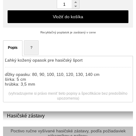
Vložiť do košíka
Recyklačný poplatok je zarátaný v cene
Popis
?
Ľahký kožený opasok pre hasičský šport
dĺžky opasku: 80, 90, 100, 110, 120, 130, 140 cm
šírka: 5 cm
hrúbka: 3,5 mm
(vyhradzujeme si právo meniť tieto popisy a špecifikácie bez predošlého
upozornenia)
Hasičské zástavy
Poctivo ručne vyšívané hasičské zástavy, podľa požiadaviek
zákazníkov s palicou.