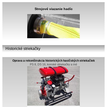
Strojové viazanie hadíc
Historické striekačky
Oprava a rekonštrukcia historických hasičských striekačiek
PS 8, DS 16, konské striekačky a iné