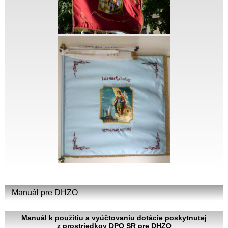
Manuál pre DHZO
Manuál k použitiu a vyúčtovaniu dotácie poskytnutej
z prostriedkov DPO SR pre DHZO