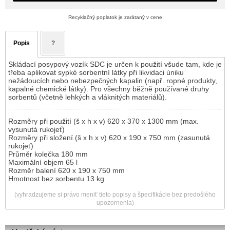
Recyklačný poplatok je zarátaný v cene
Popis
?
Skládací posypový vozík SDC je určen k použití všude tam, kde je
třeba aplikovat sypké sorbentní látky při likvidaci úniku
nežádoucích nebo nebezpečných kapalin (např. ropné produkty,
kapalné chemické látky). Pro všechny běžně používané druhy
sorbentů (včetně lehkých a vláknitých materiálů).
Rozměry při použití (š x h x v) 620 x 370 x 1300 mm (max.
vysunutá rukojeť)
Rozměry při složení (š x h x v) 620 x 190 x 750 mm (zasunutá
rukojeť)
Průměr kolečka 180 mm
Maximální objem 65 l
Rozměr balení 620 x 190 x 750 mm
Hmotnost bez sorbentu 13 kg
(vyhradzujeme si právo meniť tieto popisy a špecifikácie bez predošlého
upozornenia)