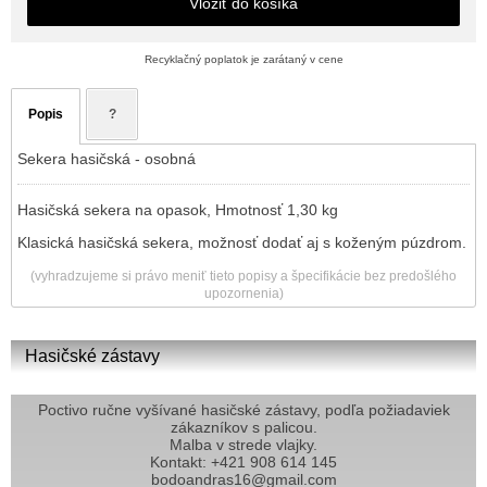
Vložiť do košíka
Recyklačný poplatok je zarátaný v cene
Popis
?
Sekera hasičská - osobná
Hasičská sekera na opasok, Hmotnosť 1,30 kg
Klasická hasičská sekera, možnosť dodať aj s koženým púzdrom.
(vyhradzujeme si právo meniť tieto popisy a špecifikácie bez predošlého
upozornenia)
Hasičské zástavy
Poctivo ručne vyšívané hasičské zástavy, podľa požiadaviek
zákazníkov s palicou.
Malba v strede vlajky.
Kontakt: +421 908 614 145
bodoandras16@gmail.com