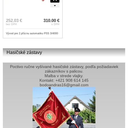
252.03 €
310.00 €
bez DPH
s DPH
Vývod pre 2.pľúcnu automatiku PSS 3/4000
Hasičské zástavy
Poctivo ručne vyšívané hasičské zástavy, podľa požiadaviek
zákazníkov s palicou.
Malba v strede vlajky.
Kontakt: +421 908 614 145
bodoandras16@gmail.com