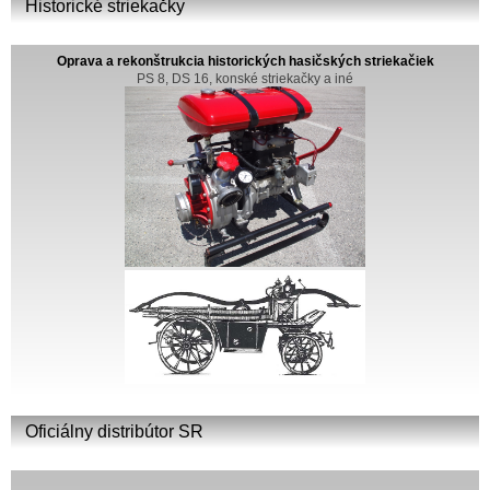
Historické striekačky
Oprava a rekonštrukcia historických hasičských striekačiek
PS 8, DS 16, konské striekačky a iné
Oficiálny distribútor SR