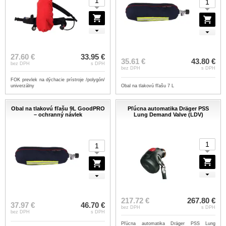
27.60 €
33.95 €
35.61 €
43.80 €
bez DPH
s DPH
bez DPH
s DPH
FOK prevlek na dýchacie prístroje /polygón/
univerzálny
Obal na tlakovú fľašu 7 L
Obal na tlakovú fľašu 9L GoodPRO
Pľúcna automatika Dräger PSS
– ochranný návlek
Lung Demand Valve (LDV)
217.72 €
267.80 €
37.97 €
46.70 €
bez DPH
s DPH
bez DPH
s DPH
Pľúcna automatika Dräger PSS Lung