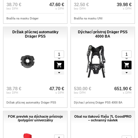
38.70 €
47.60 €
32.50 €
39.98 €
bez DPH
s DPH
bez DPH
s DPH
Brašňa na masku Dräger
Brašňa na masku UNI
Držiak pľúcnej automatiky
Dýchací prístroj Dräger PSS
Dräger PSS
4000 BA
38.78 €
47.70 €
530.00 €
651.90 €
bez DPH
s DPH
bez DPH
s DPH
Držiak pľúcnej automatiky Dräger PSS
Dýchací prístroj Dräger PSS 4000 BA
FOK prevlek na dýchacie prístroje
Obal na tlakovú fľašu 7L GoodPRO
/polygón/ univerzálny
– ochranný návlek