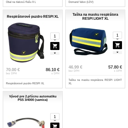
Obal na tlakovú fľašu 9 L
Demand Valve (LDV)
Taška na masku respirátora
Respirátorové puzdro RESPI XL
RESPI LIGHT XL
46.99 €
57.80 €
70.00 €
86.10 €
bez DPH
s DPH
bez DPH
s DPH
Taška na masku respirátora RESPI LIGHT
Respirátorové puzdro RESPI XL
XL
Vývod pre 2.pľúcnu automatiku
PSS 3/4000 (samica)