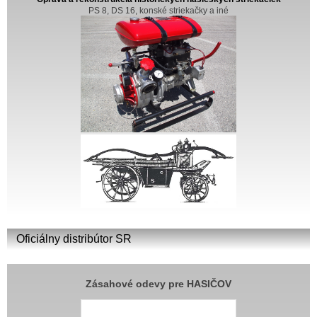
PS 8, DS 16, konské striekačky a iné
Oficiálny distribútor SR
Zásahové odevy pre HASIČOV