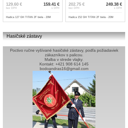
129.60 €
159.41 €
202.75 €
249.38 €
bez DPH
s DPH
bez DPH
s DPH
Hadica 127 GH TITAN 2F biela - 20M
Hadica 152 GH TITAN 2F biela - 20M
Hasičské zástavy
Poctivo ručne vyšívané hasičské zástavy, podľa požiadaviek
zákazníkov s palicou.
Malba v strede vlajky.
Kontakt: +421 908 614 145
bodoandras16@gmail.com