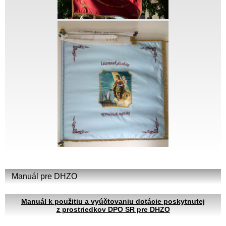
Manuál pre DHZO
Manuál k použitiu a vyúčtovaniu dotácie poskytnutej
z prostriedkov DPO SR pre DHZO