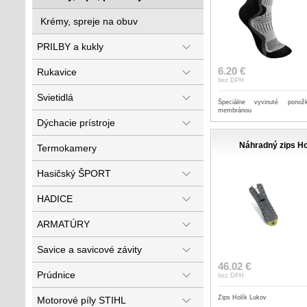
Krémy, spreje na obuv
PRILBY a kukly
6.20 €
Rukavice
bez DPH
Svietidlá
Špeciálne vyvinuté pon
membránou
Dýchacie prístroje
Náhradný zips Ho
Termokamery
Hasičský ŠPORT
HADICE
ARMATÚRY
Savice a savicové závity
46.02 €
Prúdnice
bez DPH
Zips Holík Lukov
Motorové píly STIHL