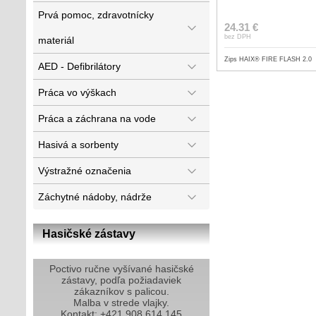
Prvá pomoc, zdravotnícky
24.31 €
bez DPH
materiál
Zips HAIX® FIRE FLASH 2.0
AED - Defibrilátory
Práca vo výškach
Práca a záchrana na vode
Hasivá a sorbenty
Výstražné označenia
Záchytné nádoby, nádrže
Hasičské zástavy
Poctivo ručne vyšívané hasičské
zástavy, podľa požiadaviek
zákazníkov s palicou.
Malba v strede vlajky.
Kontakt: +421 908 614 145