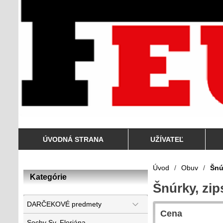
ÚVODNÁ STRANA
UŽÍVATEĽ
Úvod
/
Obuv
/
Šnú
Kategórie
Šnúrky, zip
DARČEKOVÉ predmety
Cena
Sochy Sv. Floriána