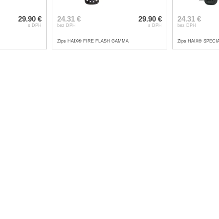
29.90 €
24.31 €
29.90 €
24.31 €
s DPH
bez DPH
s DPH
bez DPH
Zips HAIX® FIRE FLASH GAMMA
Zips HAIX® SPEC