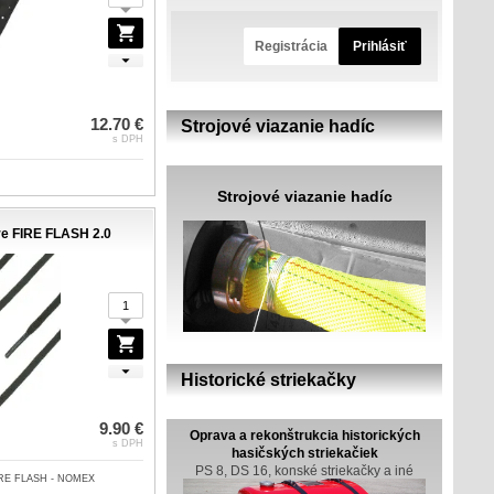
Registrácia
Prihlásiť
12.70 €
Strojové viazanie hadíc
s DPH
Strojové viazanie hadíc
re FIRE FLASH 2.0
Historické striekačky
9.90 €
Oprava a rekonštrukcia historických
s DPH
hasičských striekačiek
PS 8, DS 16, konské striekačky a iné
FIRE FLASH - NOMEX