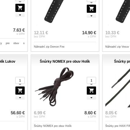
7.63 €
12.11 €
14.90 €
10.33 €
s DPH
bez DPH
s DPH
bez DPH
ožky pre obuv s
Náhradní zip Demon Fire
Náhradní zip Vesuv
lík Lukov
Šnúrky NOMEX pre obuv Holík
Šnúrky p
56.60 €
6.99 €
8.60 €
8.05 €
s DPH
bez DPH
s DPH
bez DPH
Šnúrky NOMEX pre obuv Holík
Šnúrky pre HAIX 