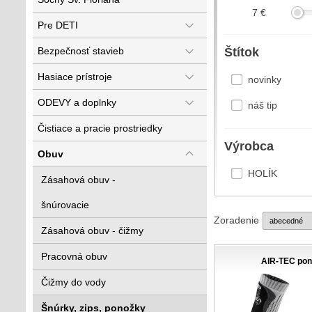
7
€
Pre DETI
Bezpečnosť stavieb
Štítok
Hasiace prístroje
novinky
ODEVY a doplnky
náš tip
Čistiace a pracie prostriedky
Výrobca
Obuv
HOLÍK
Zásahová obuv -
šnúrovacie
Zoradenie
Zásahová obuv - čižmy
Pracovná obuv
AIR-TEC po
Čižmy do vody
Šnúrky, zips, ponožky