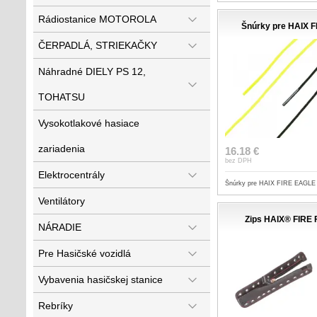
Rádiostanice MOTOROLA
Šnúrky pre HAIX 
ČERPADLÁ, STRIEKAČKY
Náhradné DIELY PS 12,
TOHATSU
Vysokotlakové hasiace
zariadenia
16.18 €
bez DPH
Elektrocentrály
Šnúrky pre HAIX FIRE EAGLE
Ventilátory
Zips HAIX® FIRE 
NÁRADIE
Pre Hasičské vozidlá
Vybavenia hasičskej stanice
Rebríky