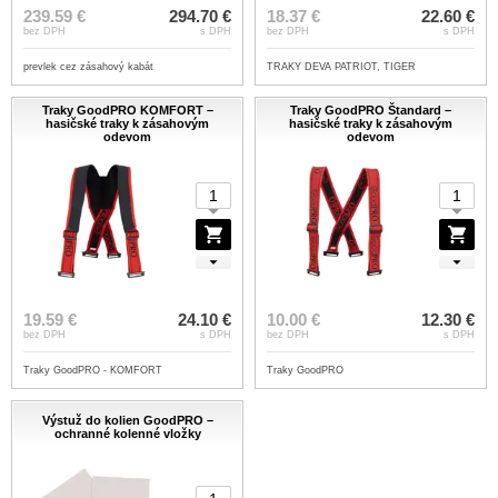
239.59 €
294.70 €
18.37 €
22.60 €
bez DPH
s DPH
bez DPH
s DPH
prevlek cez zásahový kabát
TRAKY DEVA PATRIOT, TIGER
Traky GoodPRO KOMFORT –
Traky GoodPRO Štandard –
hasičské traky k zásahovým
hasičské traky k zásahovým
odevom
odevom
19.59 €
24.10 €
10.00 €
12.30 €
bez DPH
s DPH
bez DPH
s DPH
Traky GoodPRO - KOMFORT
Traky GoodPRO
Výstuž do kolien GoodPRO –
ochranné kolenné vložky