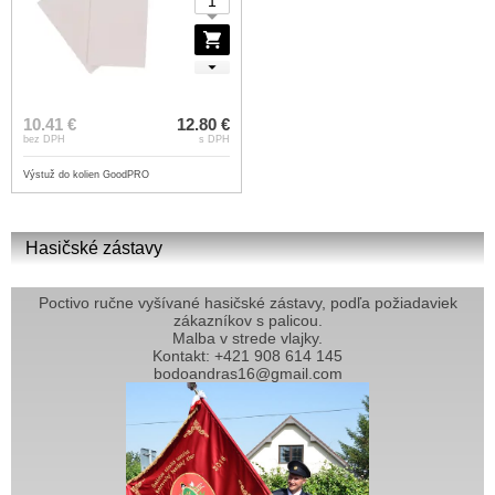
10.41 €
12.80 €
bez DPH
s DPH
Výstuž do kolien GoodPRO
Hasičské zástavy
Poctivo ručne vyšívané hasičské zástavy, podľa požiadaviek
zákazníkov s palicou.
Malba v strede vlajky.
Kontakt: +421 908 614 145
bodoandras16@gmail.com