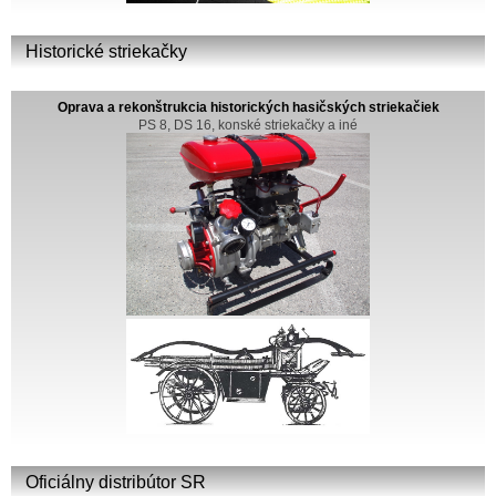
Historické striekačky
Oprava a rekonštrukcia historických hasičských striekačiek
PS 8, DS 16, konské striekačky a iné
Oficiálny distribútor SR