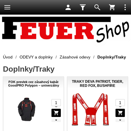
Úvod
/
ODEVY a doplnky
/
Zásahové odevy
/
Doplnky/Traky
Doplnky/Traky
TRAKY DEVA PATRIOT, TIGER,
FOK prevlek cez zásahový kabát
GoodPRO Polygon – univerzálny
RED FOX, BUSHFIRE