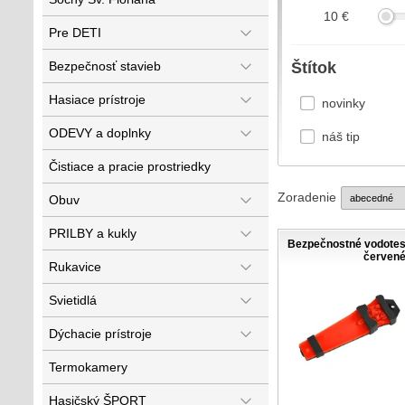
10
€
Pre DETI
Bezpečnosť stavieb
Štítok
Hasiace prístroje
novinky
ODEVY a doplnky
náš tip
Čistiace a pracie prostriedky
Zoradenie
Obuv
PRILBY a kukly
Bezpečnostné vodote
červen
Rukavice
Svietidlá
Dýchacie prístroje
Termokamery
Hasičský ŠPORT