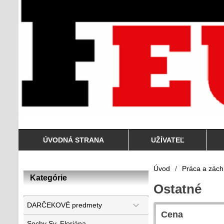
ÚVODNÁ STRANA
UŽÍVATEĽ
Úvod
/
Práca a zách
Kategórie
Ostatné
DARČEKOVÉ predmety
Cena
Sochy Sv. Floriána