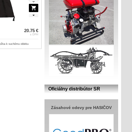
20.75 €
s DPH
ožka k suchému obleku
Oficiálny distribútor SR
Zásahové odevy pre HASIČOV