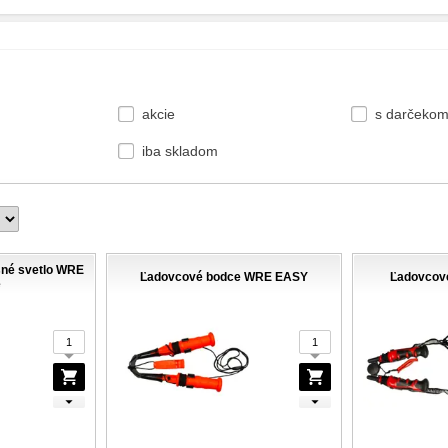
akcie
s darčeko
iba skladom
sné svetlo WRE
Ľadovcové bodce WRE EASY
Ľadovcov
é