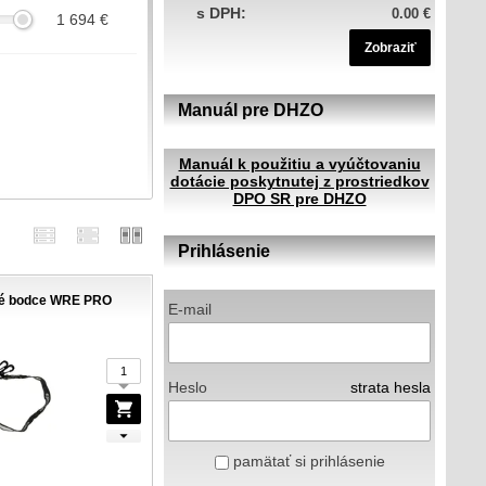
s DPH:
0.00 €
1 694
€
Zobraziť
Manuál pre DHZO
m
Manuál k použitiu a vyúčtovaniu
dotácie poskytnutej z prostriedkov
DPO SR pre DHZO
Prihlásenie
é bodce WRE PRO
E-mail
Heslo
strata hesla
pamätať si prihlásenie