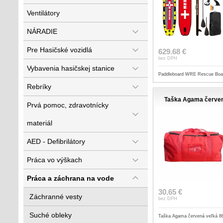
Ventilátory
NÁRADIE
Pre Hasičské vozidlá
629.68 €
bez DPH
Vybavenia hasičskej stanice
Paddleboard WRE Rescue Boar
Rebríky
Taška Agama červen
Prvá pomoc, zdravotnícky
materiál
AED - Defibrilátory
Práca vo výškach
Práca a záchrana na vode
30.65 €
Záchranné vesty
bez DPH
Suché obleky
Taška Agama červená veľká 8