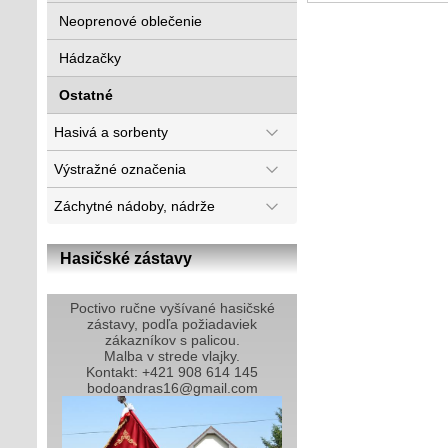
Neoprenové oblečenie
Hádzačky
Ostatné
Hasivá a sorbenty
Výstražné označenia
Záchytné nádoby, nádrže
Hasičské zástavy
Poctivo ručne vyšívané hasičské
zástavy, podľa požiadaviek
zákazníkov s palicou.
Malba v strede vlajky.
Kontakt: +421 908 614 145
bodoandras16@gmail.com