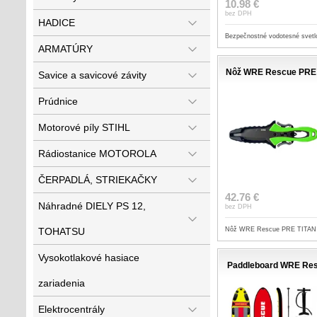
10.98 €
bez DPH
HADICE
Bezpečnostné vodotesné svet
ARMATÚRY
Nôž WRE Rescue PRE T
Savice a savicové závity
Prúdnice
Motorové píly STIHL
Rádiostanice MOTOROLA
ČERPADLÁ, STRIEKAČKY
42.76 €
Náhradné DIELY PS 12,
bez DPH
TOHATSU
Nôž WRE Rescue PRE TITAN -
Vysokotlakové hasiace
Paddleboard WRE Res
zariadenia
Elektrocentrály