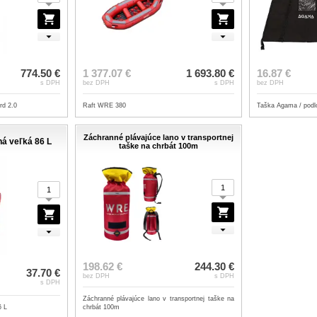
774.50 €
1 377.07 €
1 693.80 €
16.87 €
s DPH
bez DPH
s DPH
bez DPH
d 2.0
Raft WRE 380
Taška Agama / podl
Záchranné plávajúce lano v transportnej
á veľká 86 L
taške na chrbát 100m
198.62 €
244.30 €
37.70 €
bez DPH
s DPH
s DPH
Záchranné plávajúce lano v transportnej taške na
6 L
chrbát 100m