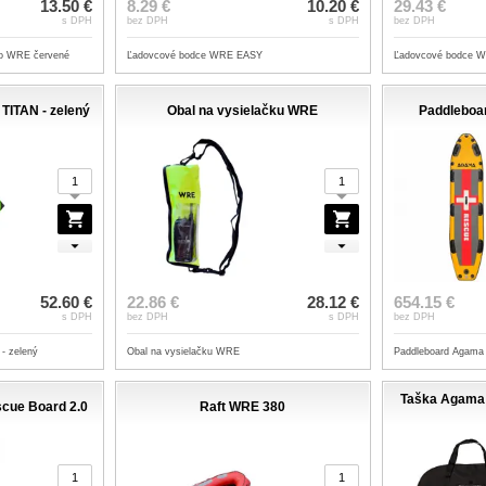
13.50 €
8.29 €
10.20 €
29.43 €
s DPH
bez DPH
s DPH
bez DPH
lo WRE červené
Ľadovcové bodce WRE EASY
Ľadovcové bodce 
ITAN - zelený
Obal na vysielačku WRE
Paddlebo
52.60 €
22.86 €
28.12 €
654.15 €
s DPH
bez DPH
s DPH
bez DPH
 zelený
Obal na vysielačku WRE
Paddleboard Agam
Taška Agama 
cue Board 2.0
Raft WRE 380