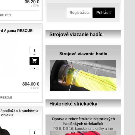
36.20 €
s DPH
Registrácia
Prihlásiť
WRE PRO
ard Agama RESCUE
Strojové viazanie hadíc
Strojové viazanie hadíc
804.60 €
s DPH
a RESCUE
Historické striekačky
/ podložka k suchému
obleku
Oprava a rekonštrukcia historických
hasičských striekačiek
PS 8, DS 16, konské striekačky a iné