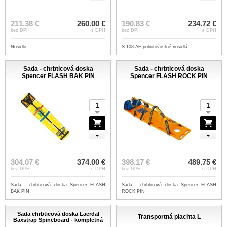
211.38 €
260.00 €
190.83 €
234.72 €
bez DPH
s DPH
bez DPH
s DPH
Nosidlo
S-108 AF pohotovostné nosidlá
Sada - chrbticová doska
Sada - chrbticová doska
Spencer FLASH BAK PIN
Spencer FLASH ROCK PIN
304.07 €
374.00 €
398.17 €
489.75 €
bez DPH
s DPH
bez DPH
s DPH
Sada - chrbticová doska Spencer FLASH
Sada - chrbticová doska Spencer FLASH
BAK PIN
ROCK PIN
Sada chrbticová doska Laerdal
Transportná plachta L
Baxstrap Spineboard - kompletná