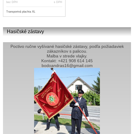
bez DPH
s DPH
Transportná plachta XL
Hasičské zástavy
Poctivo ručne vyšívané hasičské zástavy, podľa požiadaviek
zákazníkov s palicou.
Malba v strede vlajky.
Kontakt: +421 908 614 145
bodoandras16@gmail.com