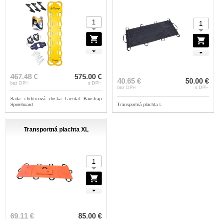
467.48 €
575.00 €
40.65 €
50.00 €
bez DPH
s DPH
bez DPH
s DPH
Sada chrbticová doska Laerdal Baxstrap
Spineboard
Transportná plachta L
Transportná plachta XL
69.11 €
85.00 €