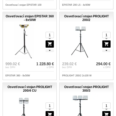
Osvetľovací stojan EPISTAR 100
EPISTAR 200 LS - 4x50W
Osvetľovací stojan EPISTAR 360
Osvetľovací stojan PROLIGHT
- 8x50W
200/2
999.02 €
1 228.80 €
239.02 €
294.00 €
bez DPH
s DPH
bez DPH
s DPH
EPISTAR 360 - 8x50W
PROLIGHT 200/2 2x100 W
Osvetľovací stojan PROLIGHT
Osvetľovací stojan PROLIGHT
200/4 CU
300/3