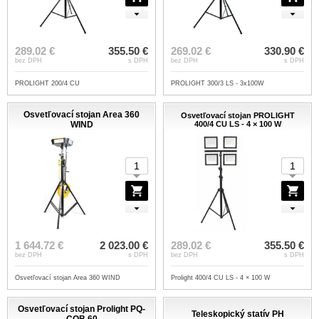
289.02 €
355.50 €
269.02 €
330.90 €
bez DPH
s DPH
bez DPH
s DPH
PROLIGHT 200/4 CU
PROLIGHT 300/3 LS - 3x100W
Osvetľovací stojan Area 360
Osvetľovací stojan PROLIGHT
WIND
400/4 CU LS - 4 × 100 W
1 644.72 €
2 023.00 €
289.02 €
355.50 €
bez DPH
s DPH
bez DPH
s DPH
Osvetľovací stojan Area 360 WIND
Prolight 400/4 CU LS - 4 × 100 W
Osvetľovací stojan Prolight PQ-
Teleskopický statív PH
COB 60