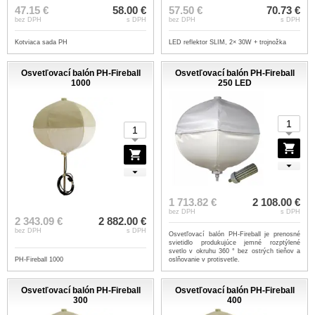
47.15 €
58.00 €
57.50 €
70.73 €
bez DPH
s DPH
bez DPH
s DPH
Kotviaca sada PH
LED reflektor SLIM, 2× 30W + trojnožka
Osvetľovací balón PH-Fireball
Osvetľovací balón PH-Fireball
1000
250 LED
1 713.82 €
2 108.00 €
bez DPH
s DPH
2 343.09 €
2 882.00 €
bez DPH
s DPH
Osvetľovací balón PH-Fireball je prenosné
svietidlo produkujúce jemné rozptýlené
svetlo v okruhu 360 ° bez ostrých tieňov a
PH-Fireball 1000
oslňovanie v protisvetle.
Osvetľovací balón PH-Fireball
Osvetľovací balón PH-Fireball
300
400