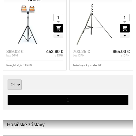
369.02 €
453.90 €
703.25 €
865.00 €
bez DPH
s DPH
bez DPH
s DPH
Prolight PQ-COB 60
Teleskopický statív PH
1
Hasičské zástavy