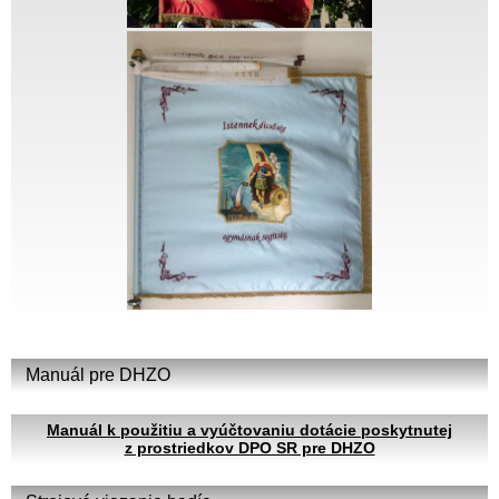
Manuál pre DHZO
Manuál k použitiu a vyúčtovaniu dotácie poskytnutej
z prostriedkov DPO SR pre DHZO