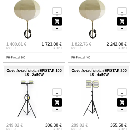
1 400.81 €
1 723.00 €
1 822.76 €
2 242.00 €
bez DPH
s DPH
bez DPH
s DPH
PH-Fireball 300
PH-Fireball 400
Osvetľovací stojan EPISTAR 100
Osvetľovací stojan EPISTAR 200
LS - 2x50W
LS - 4x50W
249.02 €
306.30 €
289.02 €
355.50 €
bez DPH
s DPH
bez DPH
s DPH