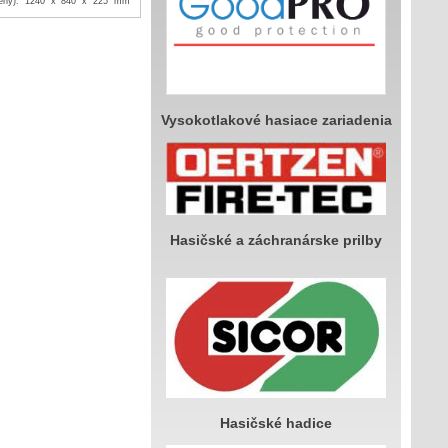
žený): 1240 x 840 x 225 mm
660 x 400 x 60 mm
Vysokotlakové hasiace zariadenia
Hasičské a záchranárske prilby
Hasičské hadice