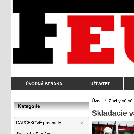
ÚVODNÁ STRANA
UŽÍVATEĽ
Úvod
/
Záchytné nád
Kategórie
Skladacie 
DARČEKOVÉ predmety
Sochy Sv. Floriána