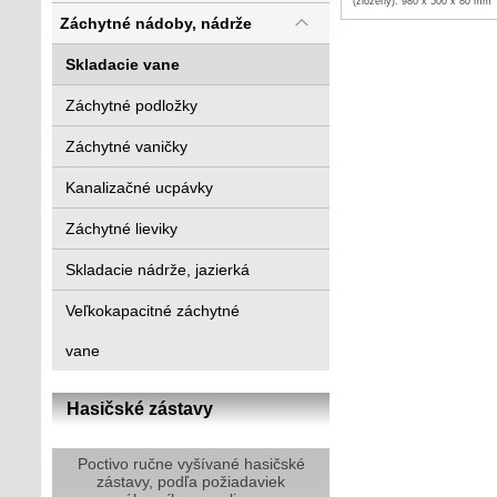
(zložený): 980 x 500 x 80 mm
Záchytné nádoby, nádrže
Skladacie vane
Záchytné podložky
Záchytné vaničky
Kanalizačné ucpávky
Záchytné lieviky
Skladacie nádrže, jazierká
Veľkokapacitné záchytné
vane
Hasičské zástavy
Poctivo ručne vyšívané hasičské
zástavy, podľa požiadaviek