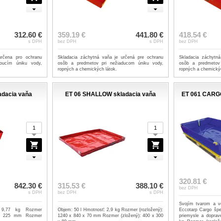
312.60 €
359.19 €
441.80 €
418.54 €
s DPH
bez DPH
s DPH
bez DPH
určena pro ochranu
Skladacia záchytná vaňa je určená pre ochranu
Skladacia záchytn
oucím úniku vody,
osôb a predmetov pri nežiaducom úniku vody,
osôb a predmetov
ropných a chemických látok.
ropných a chemickýc
adacia vaňa
ET 06 SHALLOW skladacia vaňa
ET 061 CARGO
320.81 €
842.30 €
315.53 €
388.10 €
bez DPH
s DPH
bez DPH
s DPH
Svojím tvarom a ve
 9,77 kg Rozmer
Objem: 50 l Hmotnosť: 2,9 kg Rozmer (rozložený):
Eccotarp Cargo špec
 x 225 mm Rozmer
1240 x 840 x 70 mm Rozmer (zložený): 400 x 300
priemysle a doprav