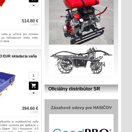
514.80 €
s DPH
á vaňa je určená pre ochranu
 pri nežiaducom úniku vody,
h látok.
 EUR skladacia vaňa
Oficiálny distribútor SR
Zásahové odevy pre HASIČOV
394.60 €
s DPH
ľkosťou je multifunkčná vaňa
iálne vyvinutá pre aplikácie v
e Objem: 210 l Hmotnosť: 4,5