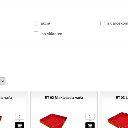
akcie
s darčeko
iba skladom
cia vaňa
ET 02 M skladacia vaňa
ET 03 L