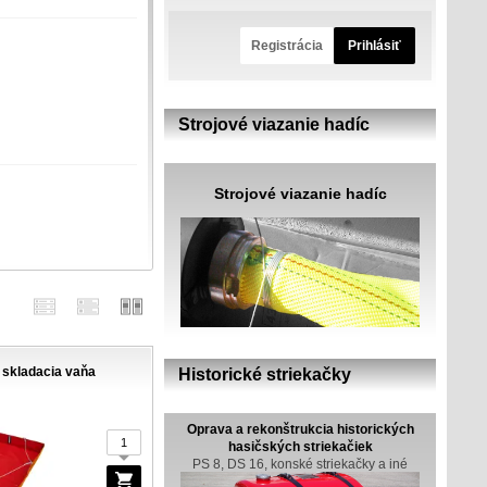
Registrácia
Prihlásiť
m
Strojové viazanie hadíc
Strojové viazanie hadíc
 skladacia vaňa
Historické striekačky
Oprava a rekonštrukcia historických
hasičských striekačiek
PS 8, DS 16, konské striekačky a iné