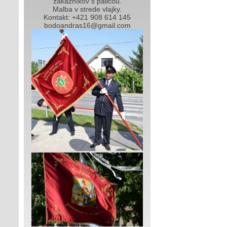
zákazníkov s palicou.
Malba v strede vlajky.
Kontakt: +421 908 614 145
bodoandras16@gmail.com