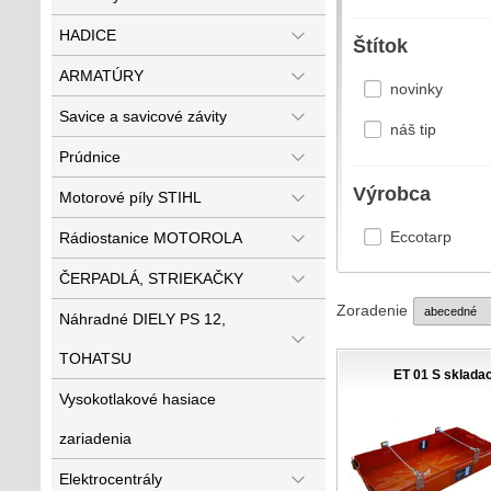
HADICE
Štítok
ARMATÚRY
novinky
Savice a savicové závity
náš tip
Prúdnice
Výrobca
Motorové píly STIHL
Eccotarp
Rádiostanice MOTOROLA
ČERPADLÁ, STRIEKAČKY
Zoradenie
Náhradné DIELY PS 12,
TOHATSU
ET 01 S sklada
Vysokotlakové hasiace
zariadenia
Elektrocentrály