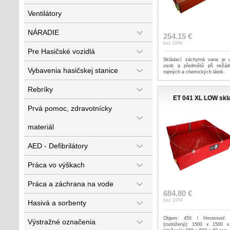
Ventilátory
NÁRADIE
254.15 €
bez DPH
Pre Hasičské vozidlá
Skládací záchytná vana je 
osob a předmětů při nežád
Vybavenia hasičskej stanice
ropných a chemických látek.
Rebríky
ET 041 XL LOW skl
Prvá pomoc, zdravotnícky
materiál
AED - Defibrilátory
Práca vo výškach
Práca a záchrana na vode
684.80 €
bez DPH
Hasivá a sorbenty
Objem: 450 l Hmotnosť:
Výstražné označenia
(rozložený): 1500 x 1500