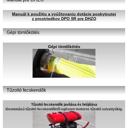
Manuál k použitiu a vyúčtovaniu dotácie poskytnutej
z prostriedkov DPO SR pre DHZO
Gépi tömlőkötés
Gépi tömlőkötés
Tűzoltó fecskendők
Tűzoltó fecskendők javítása és felújítása
lóvontatású tűzoltó fecskendőktől egészen motoros tűzoltó szivattyúkig.