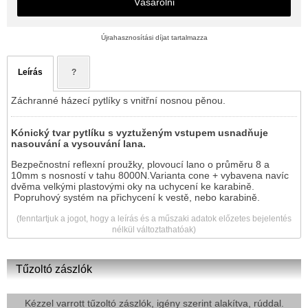
Vásárolni
Újrahasznosítási díjat tartalmazza
Leírás
?
Záchranné házecí pytlíky s vnitřní nosnou pěnou.
Kónický tvar pytlíku s vyztuženým vstupem usnadňuje
nasouvání a vysouvání lana.
Bezpečnostní reflexní proužky, plovoucí lano o průměru 8 a
10mm s nosností v tahu 8000N.Varianta cone + vybavena navíc
dvěma velkými plastovými oky na uchycení ke karabině.
Popruhový systém na přichycení k vestě, nebo karabině.
(fenntartjuk a jogot, hogy a leírás és a műszaki adatok előzetes bejelentés
nélkül változtathatóak)
Tűzoltó zászlók
Kézzel varrott tűzoltó zászlók, igény szerint alakítva, rúddal.