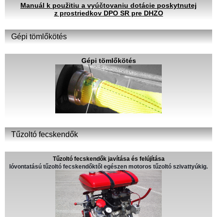
Manuál k použitiu a vyúčtovaniu dotácie poskytnutej
z prostriedkov DPO SR pre DHZO
Gépi tömlőkötés
Gépi tömlőkötés
Tűzoltó fecskendők
Tűzoltó fecskendők javítása és felújítása
lóvontatású tűzoltó fecskendőktől egészen motoros tűzoltó szivattyúkig.