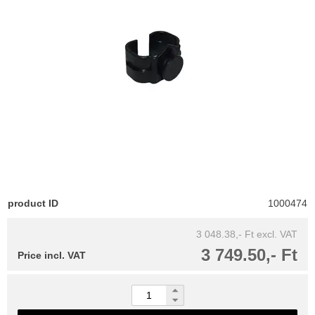
product ID
1000474
3 048.38,- Ft
excl. VAT
3 749.50,- Ft
Price incl. VAT