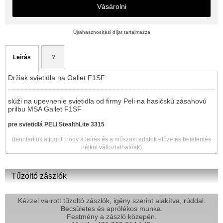
Vásárolni
Újrahasznosítási díjat tartalmazza
Leírás
?
Držiak svietidla na Gallet F1SF
slúži na upevnenie svietidla od firmy Peli na hasičskú zásahovú
prilbu MSA Gallet F1SF
pre svietidlá PELI StealthLite 3315
(fenntartjuk a jogot, hogy a leírás és a műszaki adatok előzetes bejelentés
nélkül változtathatóak)
Tűzoltó zászlók
Kézzel varrott tűzoltó zászlók, igény szerint alakítva, rúddal.
Becsületes és aprólékos munka.
Festmény a zászló közepén.