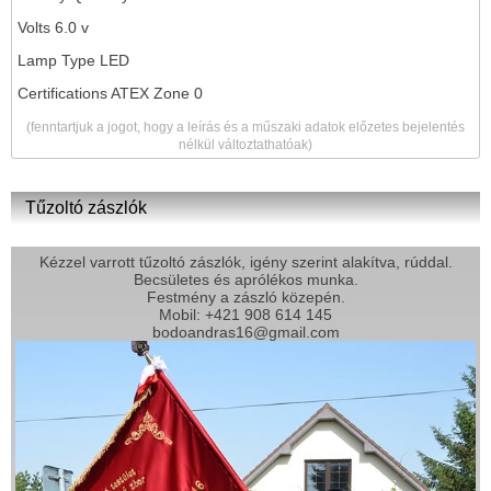
Volts 6.0 v
Lamp Type LED
Certifications ATEX Zone 0
(fenntartjuk a jogot, hogy a leírás és a műszaki adatok előzetes bejelentés
nélkül változtathatóak)
Tűzoltó zászlók
Kézzel varrott tűzoltó zászlók, igény szerint alakítva, rúddal.
Becsületes és aprólékos munka.
Festmény a zászló közepén.
Mobil: +421 908 614 145
bodoandras16@gmail.com