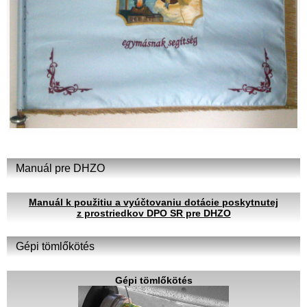
Manuál pre DHZO
Manuál k použitiu a vyúčtovaniu dotácie poskytnutej
z prostriedkov DPO SR pre DHZO
Gépi tömlőkötés
Gépi tömlőkötés