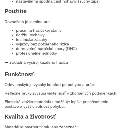
nastaviteľná spodná časť nohavíc (suchý zips)
Použitie
Rovnošata je ideálna pre:
prácu na hasičskej stanici
údržbu techniky
technické zásahy
výjazdy bez požiarneho rizika
dobrovoľné hasičské zbory (DHZ)
profesionálne jednotky
➡️ základná výstroj každého hasiča
Funkčnosť
Odev poskytuje vysoký komfort pri pohybe a práci.
Reflexné prvky zvyšujú viditeľnosť v zhoršených podmienkach.
Elastická zložka materiálu umožňuje lepšie prispôsobenie
postave a vyššiu voľnosť pohybu.
Kvalita a životnosť
Materiál je navrhnutý tak, aby zabezpečil: