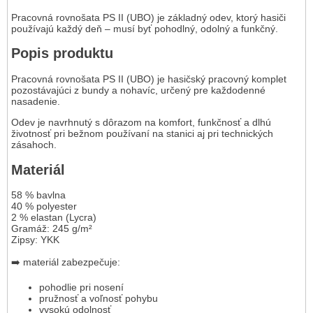
Pracovná rovnošata PS II (UBO) je základný odev, ktorý hasiči
používajú každý deň – musí byť pohodlný, odolný a funkčný.
Popis produktu
Pracovná rovnošata PS II (UBO) je hasičský pracovný komplet
pozostávajúci z bundy a nohavíc, určený pre každodenné
nasadenie.
Odev je navrhnutý s dôrazom na komfort, funkčnosť a dlhú
životnosť pri bežnom používaní na stanici aj pri technických
zásahoch.
Materiál
58 % bavlna
40 % polyester
2 % elastan (Lycra)
Gramáž: 245 g/m²
Zipsy: YKK
➡️ materiál zabezpečuje:
pohodlie pri nosení
pružnosť a voľnosť pohybu
vysokú odolnosť