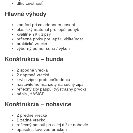
dlhú životnosť
Hlavné výhody
komfort pri celodennom nosení
elastický materiál pre lepší pohyb
kvalitné YKK zipsy
reflexné prvky pre lepšiu viditeľnosť
praktické vrecká
výborný pomer cena / výkon
Konštrukcia – bunda
2 spodné vrecká
2 náprsné vrecká
krytie zipsu proti poškodeniu
nastaviteľné manžety na suchý zips
reflexný žltý paspúl (výstražný prvok)
nápis „HASIČI“
Konštrukcia – nohavice
2 predné vrecká
1 zadné vrecko
reflexný paspúl po celej dĺžke nohavíc
opasok s kovovou prackou