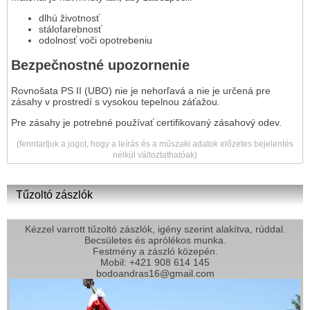
dlhú životnosť
stálofarebnosť
odolnosť voči opotrebeniu
Bezpečnostné upozornenie
Rovnošata PS II (UBO) nie je nehorľavá a nie je určená pre
zásahy v prostredí s vysokou tepelnou záťažou.
Pre zásahy je potrebné používať certifikovaný zásahový odev.
(fenntartjuk a jogot, hogy a leírás és a műszaki adatok előzetes bejelentés
nélkül változtathatóak)
Tűzoltó zászlók
Kézzel varrott tűzoltó zászlók, igény szerint alakítva, rúddal.
Becsületes és aprólékos munka.
Festmény a zászló közepén.
Mobil: +421 908 614 145
bodoandras16@gmail.com