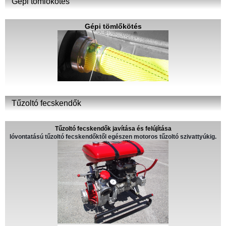
Gépi tömlőkötés
Gépi tömlőkötés
Tűzoltó fecskendők
Tűzoltó fecskendők javítása és felújítása
lóvontatású tűzoltó fecskendőktől egészen motoros tűzoltó szivattyúkig.