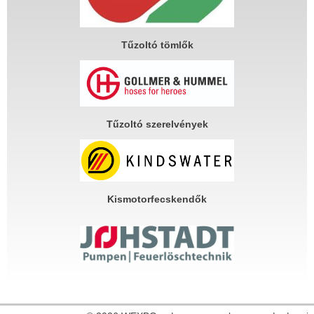
Tűzoltó tömlők
Tűzoltó szerelvények
Kismotorfecskendők