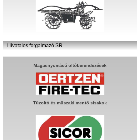
Hivatalos forgalmazó SR
Magasnyomású oltóberendezések
Tűzoltó és műszaki mentő sisakok