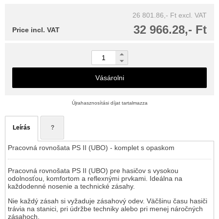
26 801.86,- Ft
excl. VAT
32 966.28,- Ft
Price incl. VAT
Vásárolni
Újrahasznosítási díjat tartalmazza
Leírás
?
Pracovná rovnošata PS II (UBO) - komplet s opaskom
Pracovná rovnošata PS II (UBO) pre hasičov s vysokou
odolnosťou, komfortom a reflexnými prvkami. Ideálna na
každodenné nosenie a technické zásahy.
Nie každý zásah si vyžaduje zásahový odev. Väčšinu času hasiči
trávia na stanici, pri údržbe techniky alebo pri menej náročných
zásahoch.