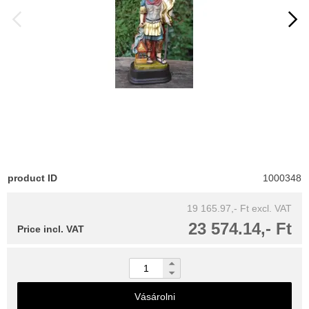
product ID
1000348
19 165.97,- Ft
excl. VAT
23 574.14,- Ft
Price incl. VAT
Vásárolni