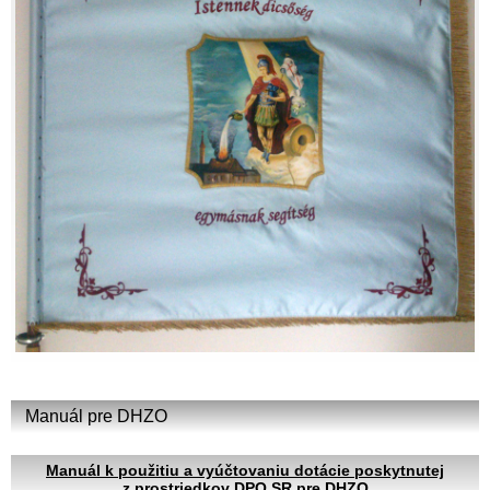
Manuál pre DHZO
Manuál k použitiu a vyúčtovaniu dotácie poskytnutej
z prostriedkov DPO SR pre DHZO