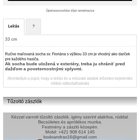
Újrahasznosítási díjat tartalmazza
Leírás
?
33 cm
Ručne maľovaná socha sv. Floriána s výškou 33 cm je vhodný ako darček
pre každého hasiča.
Ak socha bude uložená v exteriéry, treba ju chrániť pred
dažďom a poveternostnými vplyvmi.
(fenntartjuk a jogot, hogy a leírás és a műszaki adatok előzetes bejelentés
nélkül változtathatóak)
Tűzoltó zászlók
Kézzel varrott tűzoltó zászlók, igény szerint alakítva, rúddal.
Becsületes és aprólékos munka.
Festmény a zászló közepén.
Mobil: +421 908 614 145
bodoandras16@gmail.com