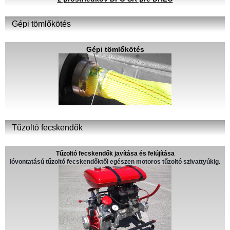
Gépi tömlőkötés
Gépi tömlőkötés
Tűzoltó fecskendők
Tűzoltó fecskendők javítása és felújítása
lóvontatású tűzoltó fecskendőktől egészen motoros tűzoltó szivattyúkig.