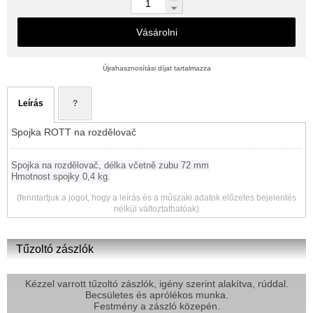
Vásárolni
Újrahasznosítási díjat tartalmazza
Leírás
?
Spojka ROTT na rozdělovač
Spojka na rozdělovač, délka včetně zubu 72 mm
Hmotnost spojky 0,4 kg.
(fenntartjuk a jogot, hogy a leírás és a műszaki adatok előzetes bejelentés
nélkül változtathatóak)
Tűzoltó zászlók
Kézzel varrott tűzoltó zászlók, igény szerint alakítva, rúddal.
Becsületes és aprólékos munka.
Festmény a zászló közepén.