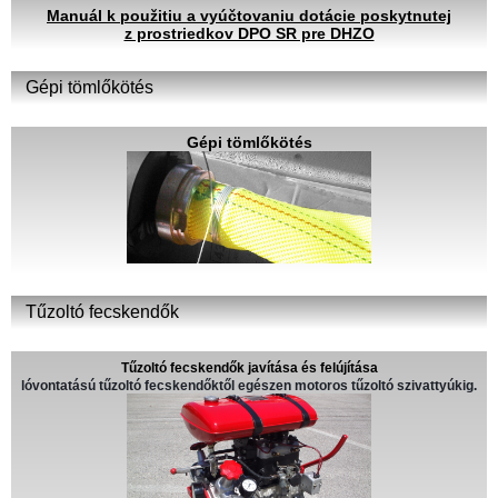
Manuál k použitiu a vyúčtovaniu dotácie poskytnutej
z prostriedkov DPO SR pre DHZO
Gépi tömlőkötés
Gépi tömlőkötés
Tűzoltó fecskendők
Tűzoltó fecskendők javítása és felújítása
lóvontatású tűzoltó fecskendőktől egészen motoros tűzoltó szivattyúkig.