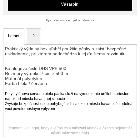
Vásárolni
Újrahasznosítási díjat tartalmazza
Leírás
?
Praktický výdajný box uľahčí použitie pásky a zaistí bezpečné
uskladnenie, pri ktorom nedochádza k jej ďalšiemu rozvinutiu.
Katalógové číslo:DHS VPB 500
Rozmery výrobku:7 cm × 500 m
Materiál:polyetylen
​Farba:biela / červená
Polyetylénová červeno biela páska slúži na vymedzenie určitého priestoru,
napríklad miesta havarijnej situácie.
Zvyšuje bezpečnosť osôb pohybujúcich sa okolo miesta havárie. Je odolná
voči poveternostným vplyvom.
(fenntartjuk a jogot, hogy a leírás és a műszaki adatok előzetes bejelentés
nélkül változtathatóak)