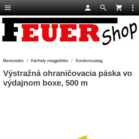
Bevezetés
/
Kárhely megjelölés
/
Kordonszalag
Výstražná ohraničovacia páska vo
výdajnom boxe, 500 m