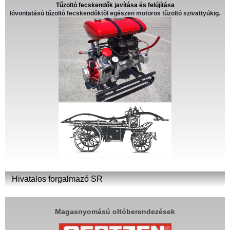
Tűzoltó fecskendők javítása és felújítása
lóvontatású tűzoltó fecskendőktől egészen motoros tűzoltó szivattyúkig.
Hivatalos forgalmazó SR
Magasnyomású oltóberendezések