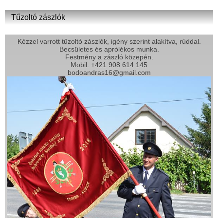
Tűzoltó zászlók
Kézzel varrott tűzoltó zászlók, igény szerint alakítva, rúddal.
Becsületes és aprólékos munka.
Festmény a zászló közepén.
Mobil: +421 908 614 145
bodoandras16@gmail.com