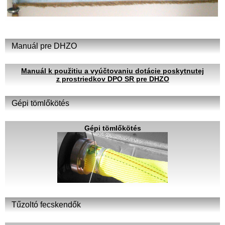
Manuál pre DHZO
Manuál k použitiu a vyúčtovaniu dotácie poskytnutej
z prostriedkov DPO SR pre DHZO
Gépi tömlőkötés
Gépi tömlőkötés
Tűzoltó fecskendők