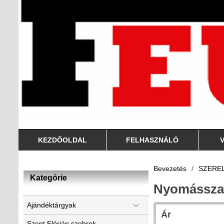
KEZDŐOLDAL
FELHASZNÁLÓ
Bevezetés
/
SZERE
Kategórie
Nyomássza
Ajándéktárgyak
Ár
Szent Flórián szobrok