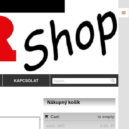
KAPCSOLAT
Nákupný košík
Cart:
is empty
excl. VAT:
0.00,- Ft