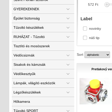
572
Ft
GYEREKEKNEK
Épület biztonság
Label
Tűzoltó készülékek
novinky
RUHÁZAT - Tűzoltó
náš tip
Tisztító és mosószerek
Sort
Védőcsizmák
Sisakok és kámzsák
Pretlakový ve
Védőkesztyűk
Lámpák, világító eszközök
Légzőkészülékek
Hőkamera
Tűzoltó SPORT