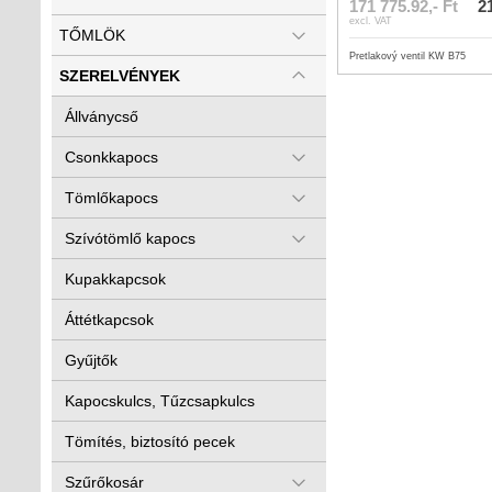
171 775.92,- Ft
21
excl. VAT
TŐMLÖK
Pretlakový ventil KW B75
SZERELVÉNYEK
Állványcső
Csonkkapocs
Tömlőkapocs
Szívótömlő kapocs
Kupakkapcsok
Áttétkapcsok
Gyűjtők
Kapocskulcs, Tűzcsapkulcs
Tömítés, biztosító pecek
Szűrőkosár