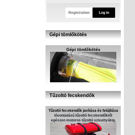
Registration
Log in
Gépi tömlőkötés
Gépi tömlőkötés
Tűzoltó fecskendők
Tűzoltó fecskendők javítása és felújítása
lóvontatású tűzoltó fecskendőktől
egészen motoros tűzoltó szivattyúkig.