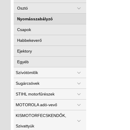
Osztó
Nyomásszabályzó
Csapok
Habbekeverő
Ejektory
Egyéb
Szívótömlők
Sugárcsövek
STIHL motorfűrészek
MOTOROLA adó-vevő
KISMOTORFECSKENDŐK,
Szivattyúk