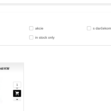
akcie
s darčeko
in stock only
ntil KW