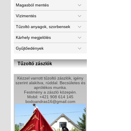
Magasból mentés
Vízimentés
Tűzoltó anyagok, szorbensek
Kárhely megjelölés
Gyűjtőedények
Tűzoltó zászlók
Kézzel varrott tűzoltó zászlók, igény
szerint alakítva, rúddal. Becsületes és
aprólékos munka.
Festmény a zászló közepén.
Mobil: +421 908 614 145
bodoandras16@gmail.com