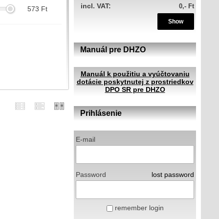
incl. VAT:
0,- Ft
573
Ft
Show
Manuál pre DHZO
m
Manuál k použitiu a vyúčtovaniu
dotácie poskytnutej z prostriedkov
DPO SR pre DHZO
Prihlásenie
E-mail
Password
lost password
remember login