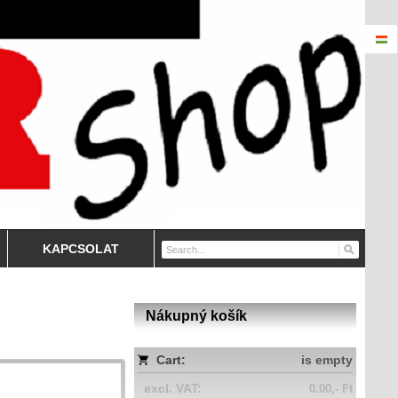
KAPCSOLAT
Nákupný košík
Cart:
is empty
excl. VAT:
0.00,- Ft