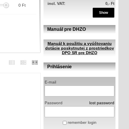
incl. VAT:
0,- Ft
0
Ft
Show
Manuál pre DHZO
m
Manuál k použitiu a vyúčtovaniu
dotácie poskytnutej z prostriedkov
DPO SR pre DHZO
Prihlásenie
E-mail
Password
lost password
remember login