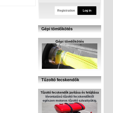
Registration
Log in
Gépi tömlőkötés
Gépi tömlőkötés
Tűzoltó fecskendők
Tűzoltó fecskendők javítása és felújítása
lóvontatású tűzoltó fecskendőktől
egészen motoros tűzoltó szivattyúkig.