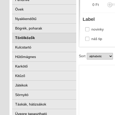
0
Ft
Övek
Nyakkendőtű
Label
Bögrék, poharak
novinky
Törölközők
náš tip
Kulcstartó
Sort
Hűtőmágnes
Karkötő
Kitűző
Játékok
Sörnyitó
Táskák, hátizsákok
Üvegre tapasztható