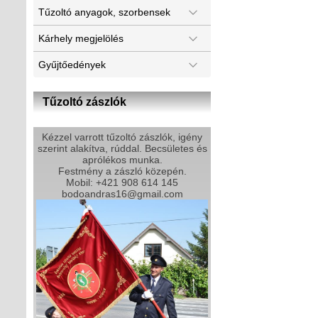
Tűzoltó anyagok, szorbensek
Kárhely megjelölés
Gyűjtőedények
Tűzoltó zászlók
Kézzel varrott tűzoltó zászlók, igény
szerint alakítva, rúddal. Becsületes és
aprólékos munka.
Festmény a zászló közepén.
Mobil: +421 908 614 145
bodoandras16@gmail.com