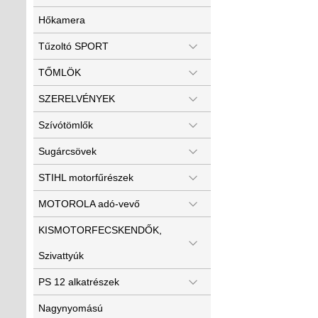
Hőkamera
Tűzoltó SPORT
TŐMLÖK
SZERELVÉNYEK
Szívótömlők
Sugárcsövek
STIHL motorfűrészek
MOTOROLA adó-vevő
KISMOTORFECSKENDŐK,
Szivattyúk
PS 12 alkatrészek
Nagynyomású