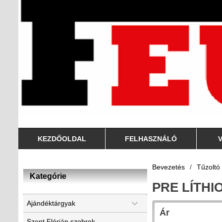
KEZDŐOLDAL
FELHASZNÁLÓ
Bevezetés
/
Tűzoltó
Kategórie
PRE LÍTHI
Ajándéktárgyak
Ár
Szent Flórián szobrok