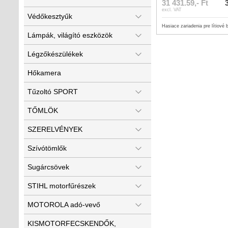
31 431.59,- Ft
excl. VAT
Védőkesztyűk
Hasiace zariadenia pre lítiové
Lámpák, világító eszközök
Légzőkészülékek
Hőkamera
Tűzoltó SPORT
TŐMLÖK
SZERELVÉNYEK
Szívótömlők
Sugárcsövek
STIHL motorfűrészek
MOTOROLA adó-vevő
KISMOTORFECSKENDŐK,