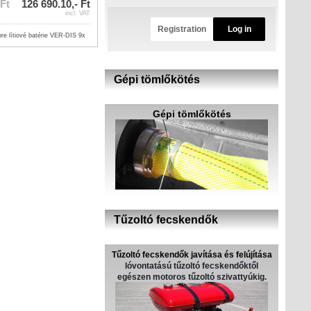
 Ft
126 690.10,- Ft
incl. VAT
Registration
Log in
pre lítiové batérie VER-DIS 9x
Gépi tömlőkötés
Gépi tömlőkötés
Tűzoltó fecskendők
Tűzoltó fecskendők javítása és felújítása
lóvontatású tűzoltó fecskendőktől
egészen motoros tűzoltó szivattyúkig.