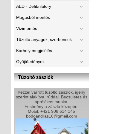
AED - Defibrilátory
Magasból mentés
Vízimentés
Tűzoltó anyagok, szorbensek
Kárhely megjelölés
Gyűjtőedények
Tűzoltó zászlók
Kézzel varrott tűzoltó zászlók, igény
szerint alakítva, rúddal. Becsületes és
aprólékos munka.
Festmény a zászló közepén.
Mobil: +421 908 614 145
bodoandras16@gmail.com