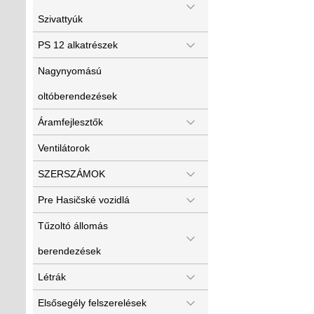
Szivattyúk
PS 12 alkatrészek
Nagynyomású
oltóberendezések
Áramfejlesztők
Ventilátorok
SZERSZÁMOK
Pre Hasičské vozidlá
Tűzoltó állomás
berendezések
Létrák
Elsősegély felszerelések