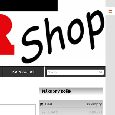
KAPCSOLAT
Nákupný košík
Cart:
is empty
excl. VAT:
0.00,- Ft