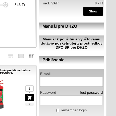
incl. VAT:
0,- Ft
346
Ft
Show
Manuál pre DHZO
m
Manuál k použitiu a vyúčtovaniu
dotácie poskytnutej z prostriedkov
DPO SR pre DHZO
Prihlásenie
enia pre lítiové batérie
ER-DIS 9x
E-mail
Password
lost password
remember login