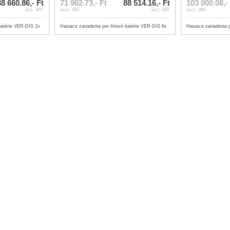
38 660.86,- Ft
71 962.73,- Ft
88 514.16,- Ft
103 000.08,-
incl. VAT
excl. VAT
incl. VAT
excl. VAT
 batérie VER-DIS 2x
Hasiace zariadenia pre lítiové batérie VER-DIS 6x
Hasiace zariadenia 