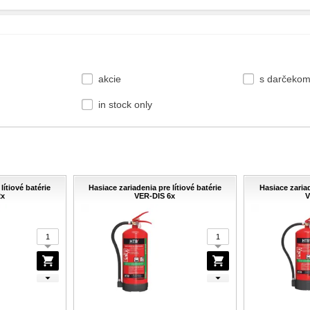
akcie
s darčeko
in stock only
lítiové batérie
Hasiace zariadenia pre lítiové batérie
Hasiace zariad
2x
VER-DIS 6x
V