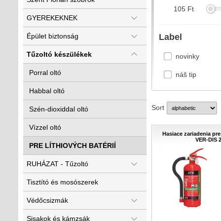
105
Ft
GYEREKEKNEK
Épület biztonság
Label
Tűzoltó készülékek
novinky
Porral oltó
náš tip
Habbal oltó
Sort
Szén-dioxiddal oltó
Vízzel oltó
Hasiace zariadenia pre 
VER-DIS 
PRE LÍTHIOVÝCH BATÉRIÍ
RUHÁZAT - Tűzoltó
Tisztító és mosószerek
Védőcsizmák
Sisakok és kámzsák