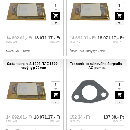
14 692.01,- Ft
18 071.17,- Ft
14 692.01,- Ft
18 071.17,- Ft
excl. VAT
incl. VAT
excl. VAT
incl. VAT
Škoda 1202 - 68mm
Škoda 1203 - starý typ 72mm
Sada tesnení Š 1203, TAZ 1500 -
Tesnenie benzínového čerpadla -
nový typ 72mm
AC pumpa
14 692.01,- Ft
18 071.17,- Ft
152.34,- Ft
187.38,- Ft
excl. VAT
incl. VAT
excl. VAT
incl. VAT