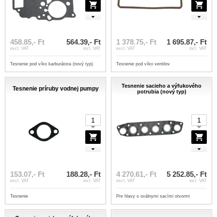
458.85,- Ft
564.39,- Ft
1 378.75,- Ft
1 695.87,- Ft
excl. VAT
incl. VAT
excl. VAT
incl. VAT
Tesnenie pod víko karburátora (nový typ)
Tesnenie pod víko ventilov
Tesnenie sacieho a výfukového
Tesnenie príruby vodnej pumpy
potrubia (nový typ)
153.07,- Ft
188.28,- Ft
4 270.61,- Ft
5 252.85,- Ft
excl. VAT
incl. VAT
excl. VAT
incl. VAT
Tesnenie
Pre hlavy s oválnymi sacími otvormi