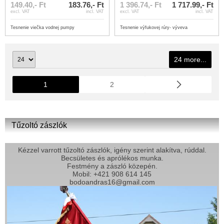
149.40,- Ft
183.76,- Ft
1 396.74,- Ft
1 717.99,- Ft
excl. VAT
incl. VAT
excl. VAT
incl. VAT
Tesnenie viečka vodnej pumpy
Tesnenie výfukovej rúry- výveva
24 more...
1
2
Tűzoltó zászlók
Kézzel varrott tűzoltó zászlók, igény szerint alakítva, rúddal.
Becsületes és aprólékos munka.
Festmény a zászló közepén.
Mobil: +421 908 614 145
bodoandras16@gmail.com