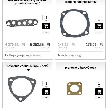
Tesnenie sacieho a výfukového
Tesnenie vodnej pumpy
potrubia (starší typ)
4 270.61,- Ft
5 252.85,- Ft
143.16,- Ft
176.09,- Ft
excl. VAT
incl. VAT
excl. VAT
incl. VAT
Pre hlavy s guľatým sacím otvorom
Tesnenie vodnej pumpy
Tesnenie vodnej pumpy - nový
Tesnenie výfuk/výveva
typ