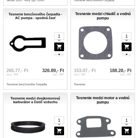
Škoda 1203 - nový typ 72mm
Tesnenie benzínového čerpadla
Tesnenie medzi chladič a vodnú
Tesnenie benzínového čerpadla -
AC pumpa - spodná časť
pumpu
265.77,- Ft
326.89,- Ft
153.07,- Ft
188.28,- Ft
excl. VAT
incl. VAT
excl. VAT
incl. VAT
Tesnenie benzínového čerpadla
Tesnenie
Tesnenie medzi motor a vodnú
Tesnenie medzi dvojkomorový
karburátor a čistič vzduchu
pumpu