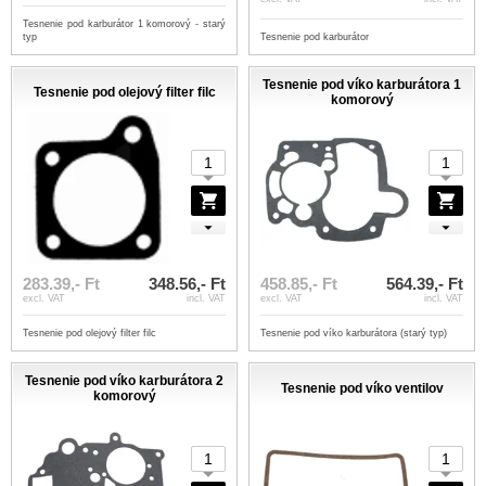
Tesnenie pod karburátor 1 komorový - starý
typ
Tesnenie pod karburátor
Tesnenie pod víko karburátora 1
Tesnenie pod olejový filter filc
komorový
283.39,- Ft
348.56,- Ft
458.85,- Ft
564.39,- Ft
excl. VAT
incl. VAT
excl. VAT
incl. VAT
Tesnenie pod olejový filter filc
Tesnenie pod víko karburátora (starý typ)
Tesnenie pod víko karburátora 2
Tesnenie pod víko ventilov
komorový