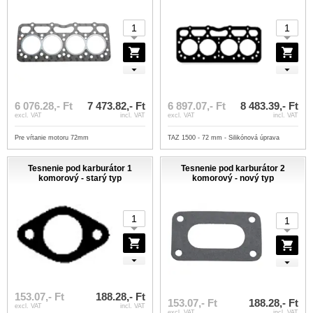
6 076.28,- Ft
7 473.82,- Ft
6 897.07,- Ft
8 483.39,- Ft
excl. VAT
incl. VAT
excl. VAT
incl. VAT
Pre vŕtanie motoru 72mm
TAZ 1500 - 72 mm - Silikónová úprava
Tesnenie pod karburátor 1
Tesnenie pod karburátor 2
komorový - starý typ
komorový - nový typ
153.07,- Ft
188.28,- Ft
153.07,- Ft
188.28,- Ft
excl. VAT
incl. VAT
excl. VAT
incl. VAT