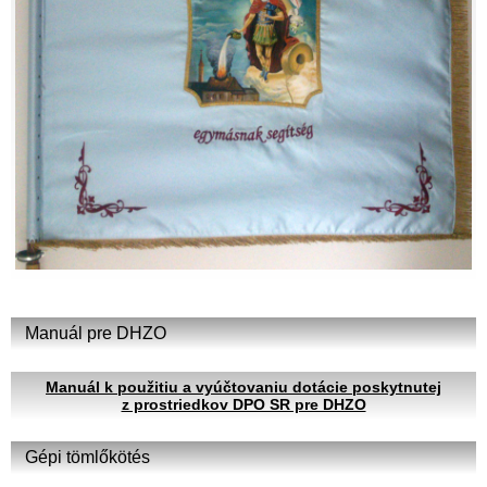
Manuál pre DHZO
Manuál k použitiu a vyúčtovaniu dotácie poskytnutej
z prostriedkov DPO SR pre DHZO
Gépi tömlőkötés