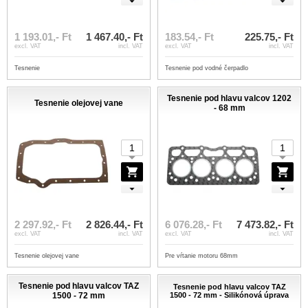
1 193.01,- Ft
1 467.40,- Ft
183.54,- Ft
225.75,- Ft
excl. VAT
incl. VAT
excl. VAT
incl. VAT
Tesnenie
Tesnenie pod vodné čerpadlo
Tesnenie pod hlavu valcov 1202
Tesnenie olejovej vane
- 68 mm
2 297.92,- Ft
2 826.44,- Ft
6 076.28,- Ft
7 473.82,- Ft
excl. VAT
incl. VAT
excl. VAT
incl. VAT
Tesnenie olejovej vane
Pre vŕtanie motoru 68mm
Tesnenie pod hlavu valcov TAZ
Tesnenie pod hlavu valcov TAZ
1500 - 72 mm
1500 - 72 mm - Silikónová úprava