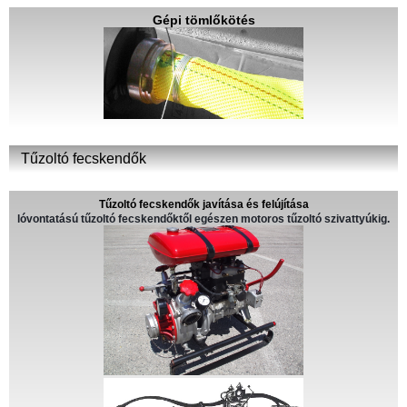
Gépi tömlőkötés
Tűzoltó fecskendők
Tűzoltó fecskendők javítása és felújítása
lóvontatású tűzoltó fecskendőktől egészen motoros tűzoltó szivattyúkig.