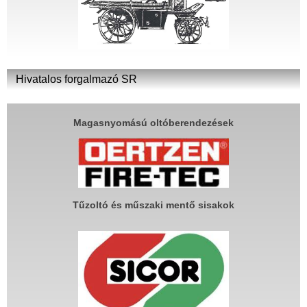
Hivatalos forgalmazó SR
Magasnyomású oltóberendezések
Tűzoltó és műszaki mentő sisakok