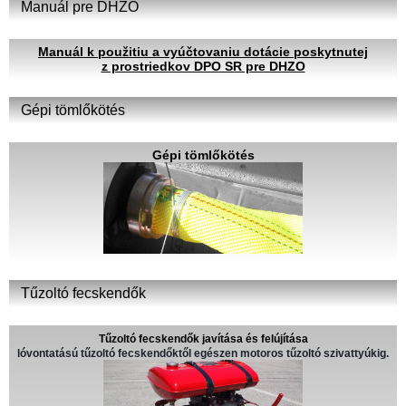
Manuál pre DHZO
Manuál k použitiu a vyúčtovaniu dotácie poskytnutej
z prostriedkov DPO SR pre DHZO
Gépi tömlőkötés
Gépi tömlőkötés
Tűzoltó fecskendők
Tűzoltó fecskendők javítása és felújítása
lóvontatású tűzoltó fecskendőktől egészen motoros tűzoltó szivattyúkig.