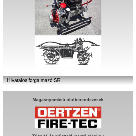
Hivatalos forgalmazó SR
Magasnyomású oltóberendezések
Tűzoltó és műszaki mentő sisakok