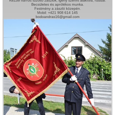
Kézzel varrott tűzoltó zászlók, igény szerint alakítva, rúddal.
Becsületes és aprólékos munka.
Festmény a zászló közepén.
Mobil: +421 908 614 145
bodoandras16@gmail.com