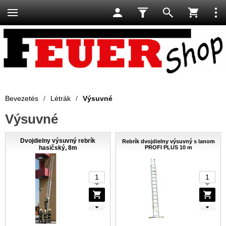
Bevezetés
/
Létrák
/
Výsuvné
Výsuvné
Dvojdielny výsuvný rebrík
Rebrík dvojdielny výsuvný s lanom
hasičský, 8m
PROFI PLUS 10 m