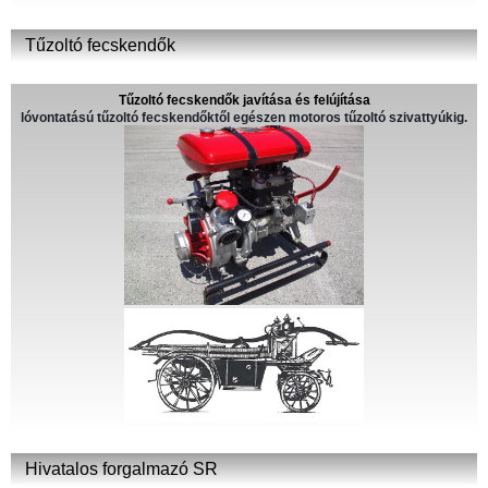
Tűzoltó fecskendők
Tűzoltó fecskendők javítása és felújítása
lóvontatású tűzoltó fecskendőktől egészen motoros tűzoltó szivattyúkig.
Hivatalos forgalmazó SR