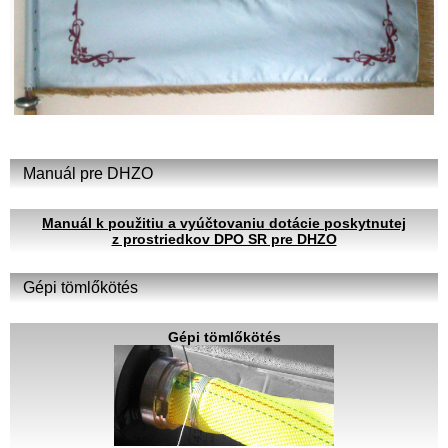
Manuál pre DHZO
Manuál k použitiu a vyúčtovaniu dotácie poskytnutej
z prostriedkov DPO SR pre DHZO
Gépi tömlőkötés
Gépi tömlőkötés