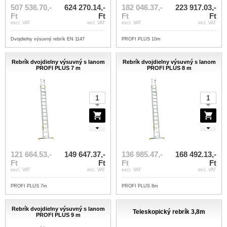
507 536.70,-
624 270.14,-
182 046.37,-
223 917.03,-
Ft
Ft
Ft
Ft
excl. VAT
incl. VAT
excl. VAT
incl. VAT
Dvojdielny výsuvný rebrík EN 1147
PROFI PLUS 10m
Rebrík dvojdielny výsuvný s lanom
Rebrík dvojdielny výsuvný s lanom
PROFI PLUS 7 m
PROFI PLUS 8 m
121 664.53,-
149 647.37,-
136 985.47,-
168 492.13,-
Ft
Ft
Ft
Ft
excl. VAT
incl. VAT
excl. VAT
incl. VAT
PROFI PLUS 7m
PROFI PLUS 8m
Rebrík dvojdielny výsuvný s lanom
Teleskopický rebrík 3,8m
PROFI PLUS 9 m