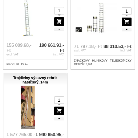
155 009.68,-
190 661.91,-
71 797.18,- Ft
88 310.53,- Ft
Ft
Ft
excl. VAT
incl. VAT
excl. VAT
incl. VAT
ZNAČKOVÝ HLINÍKOVÝ TELESKOPICKÝ
PROFI PLUS 9m
REBRÍK 3,8M.
Trojdielny výsuvný rebrík
hasičský, 14m
1 577 765.00,-
1 940 650.95,-