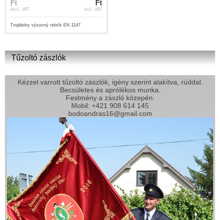
Ft
Ft
excl. VAT
incl. VAT
Trojdielny výsuvný rebrík EN 1147
Tűzoltó zászlók
Kézzel varrott tűzoltó zászlók, igény szerint alakítva, rúddal.
Becsületes és aprólékos munka.
Festmény a zászló közepén.
Mobil: +421 908 614 145
bodoandras16@gmail.com