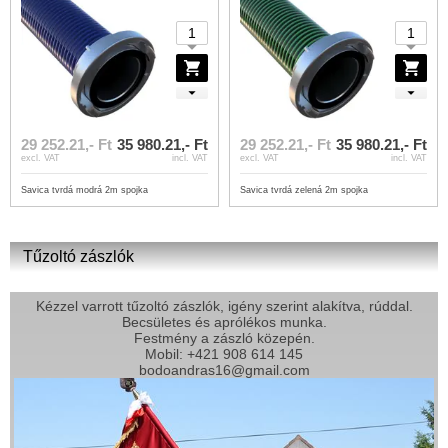
29 252.21,- Ft
35 980.21,- Ft
29 252.21,- Ft
35 980.21,- Ft
excl. VAT
incl. VAT
excl. VAT
incl. VAT
Savica tvrdá modrá 2m spojka
Savica tvrdá zelená 2m spojka
Tűzoltó zászlók
Kézzel varrott tűzoltó zászlók, igény szerint alakítva, rúddal.
Becsületes és aprólékos munka.
Festmény a zászló közepén.
Mobil: +421 908 614 145
bodoandras16@gmail.com