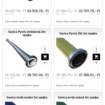
44 647.79,- Ft
54 916.79,- Ft
27 404.71,- Ft
33 707.79,- Ft
excl. VAT
incl. VAT
excl. VAT
incl. VAT
Savica Apollo Super Flex 2m spojka
Savica Pyros oranžová 2m spojka
Savica Pyros strieborná 2m
Savica Pyros žltá 2m spojka
spojka
32 331.25,- Ft
39 767.44,- Ft
30 483.75,- Ft
37 495.01,- Ft
excl. VAT
incl. VAT
excl. VAT
incl. VAT
Savica Pyros strieborná 2m spojka
Savica Pyros žltá 2m spojka
Savica tvrdá modrá 2m spojka
Savica tvrdá zelená 2m spojka