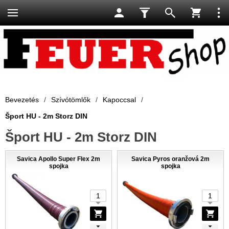
Bevezetés
/
Szívótömlők
/
Kapoccsal
/
Šport HU - 2m Storz DIN
Šport HU - 2m Storz DIN
Savica Apollo Super Flex 2m
Savica Pyros oranžová 2m
spojka
spojka