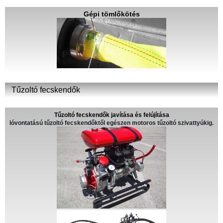
Gépi tömlőkötés
Tűzoltó fecskendők
Tűzoltó fecskendők javítása és felújítása
lóvontatású tűzoltó fecskendőktől egészen motoros tűzoltó szivattyúkig.