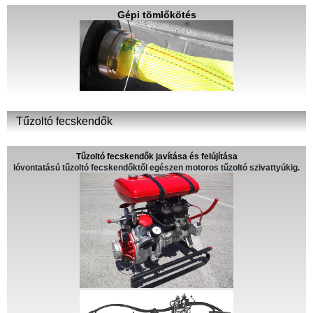
Gépi tömlőkötés
Tűzoltó fecskendők
Tűzoltó fecskendők javítása és felújítása
lóvontatású tűzoltó fecskendőktől egészen motoros tűzoltó szivattyúkig.