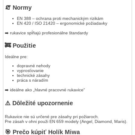
🧯 Normy
EN 388 – ochrana proti mechanickým rizikám
EN 420 / ISO 21420 – ergonomické požiadavky
➡️ rukavice spĺňajú profesionálne štandardy
🚒 Použitie
Ideálne pre:
dopravné nehody
vyprosťovanie
technické zásahy
práca s náradím
➡️ ideálne ako „hlavné pracovné rukavice“
⚠️ Dôležité upozornenie
Rukavice nie sú určené pre zásahy pri požiaroch.
Pre zásah v ohni použi EN 659 modely (Angel, Diamond, Maris).
🎯 Prečo kúpiť Holík Miwa