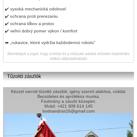
✔️ vysoká mechanická odolnosť
✔️ ochrana proti prerezaniu
✔️ ochrana kĺbov a prstov
✔️ veľmi dobrý pomer výkon / komfort
➡️ „rukavice, ktoré vydržia každodennú robotu“
(fenntartjuk a jogot, hogy a leírás és a műszaki adatok előzetes bejelentés
nélkül változtathatóak)
Tűzoltó zászlók
Kézzel varrott tűzoltó zászlók, igény szerint alakítva, rúddal.
Becsületes és aprólékos munka.
Festmény a zászló közepén.
Mobil: +421 908 614 145
bodoandras16@gmail.com