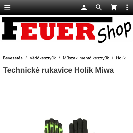
Bevezetés
/
Védőkesztyűk
/
Műszaki mentő kesztyűk
/
Holík
Technické rukavice Holík Miwa