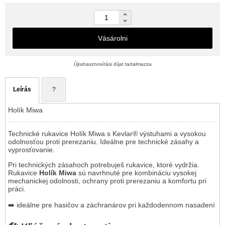
Vásárolni
Újrahasznosítási díjat tartalmazza
Leírás
?
Holík Miwa
Technické rukavice Holík Miwa s Kevlar® výstuhami a vysokou
odolnosťou proti prerezaniu. Ideálne pre technické zásahy a
vyprosťovanie.
Pri technických zásahoch potrebuješ rukavice, ktoré vydržia.
Rukavice
Holík Miwa
sú navrhnuté pre kombináciu vysokej
mechanickej odolnosti, ochrany proti prerezaniu a komfortu pri
práci.
➡️ ideálne pre hasičov a záchranárov pri každodennom nasadení