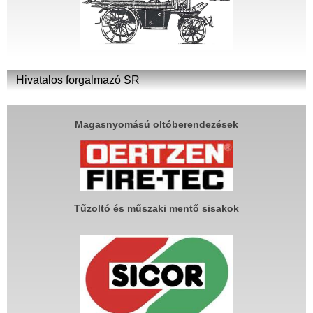
Hivatalos forgalmazó SR
Magasnyomású oltóberendezések
Tűzoltó és műszaki mentő sisakok