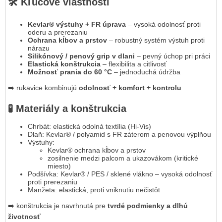
🛠️ Kľúčové vlastnosti
Kevlar® výstuhy + FR úprava
– vysoká odolnosť proti
oderu a prerezaniu
Ochrana kĺbov a prstov
– robustný systém výstuh proti
nárazu
Silikónový / penový grip v dlani
– pevný úchop pri práci
Elastická konštrukcia
– flexibilita a citlivosť
Možnosť prania do 60 °C
– jednoduchá údržba
➡️ rukavice kombinujú
odolnosť + komfort + kontrolu
🧪 Materiály a konštrukcia
Chrbát: elastická odolná textília (Hi-Vis)
Dlaň: Kevlar® / polyamid s FR záterom a penovou výplňou
Výstuhy:
Kevlar® ochrana kĺbov a prstov
zosilnenie medzi palcom a ukazovákom (kritické
miesto)
Podšívka: Kevlar® / PES / sklené vlákno – vysoká odolnosť
proti prerezaniu
Manžeta: elastická, proti vniknutiu nečistôt
➡️ konštrukcia je navrhnutá pre
tvrdé podmienky a dlhú
životnosť