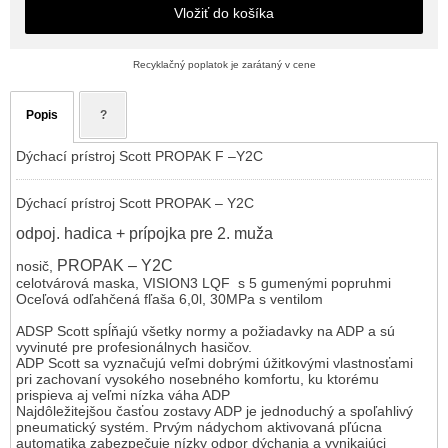
Vložiť do košíka
Recyklačný poplatok je zarátaný v cene
Popis
?
Dýchací prístroj Scott PROPAK F –Y2C
Dýchací prístroj Scott PROPAK – Y2C
odpoj. hadica + prípojka
pre 2. muža
PROPAK – Y2C
nosič,
celotvárová maska, VISION3 LQF s 5 gumenými popruhmi
Oceľová odľahčená fľaša 6,0l, 30MPa s ventilom
ADSP Scott spĺňajú všetky normy a požiadavky na ADP a sú
vyvinuté pre profesionálnych hasičov.
ADP Scott sa vyznačujú veľmi dobrými úžitkovými vlastnosťami
pri zachovaní vysokého nosebného komfortu, ku ktorému
prispieva aj veľmi nízka váha ADP
Najdôležitejšou časťou zostavy ADP je jednoduchý a spoľahlivý
pneumatický systém. Prvým nádychom aktivovaná pľúcna
automatika zabezpečuje nízky odpor dýchania a vynikajúci