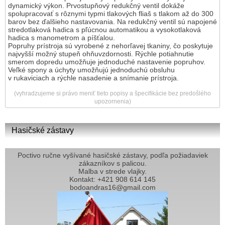
dynamický výkon. Prvostupňový redukčný ventil dokáže
spolupracovať s rôznymi typmi tlakových fliaš s tlakom až do 300
barov bez ďalšieho nastavovania. Na redukčný ventil sú napojené
stredotlaková hadica s pľúcnou automatikou a vysokotlaková
hadica s manometrom a píšťalou.
Popruhy prístroja sú vyrobené z nehorľavej tkaniny, čo poskytuje
najvyšší možný stupeň ohňuvzdornosti. Rýchle potiahnutie
smerom dopredu umožňuje jednoduché nastavenie popruhov.
Veľké spony a úchyty umožňujú jednoduchú obsluhu
v rukaviciach a rýchle nasadenie a snímanie prístroja.
(vyhradzujeme si právo meniť tieto popisy a špecifikácie bez predošlého
upozornenia)
Hasičské zástavy
Poctivo ručne vyšívané hasičské zástavy, podľa požiadaviek
zákazníkov s palicou.
Malba v strede vlajky.
Kontakt: +421 908 614 145
bodoandras16@gmail.com