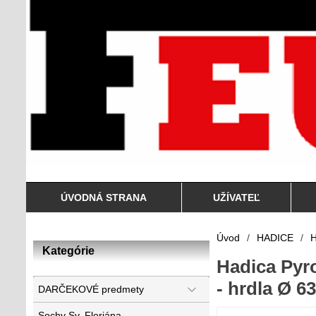
ÚVODNÁ STRANA
UŽÍVATEĽ
Úvod
/
HADICE
/
H
Kategórie
Hadica Pyr
- hrdla Ø 
DARČEKOVÉ predmety
Sochy Sv. Floriána