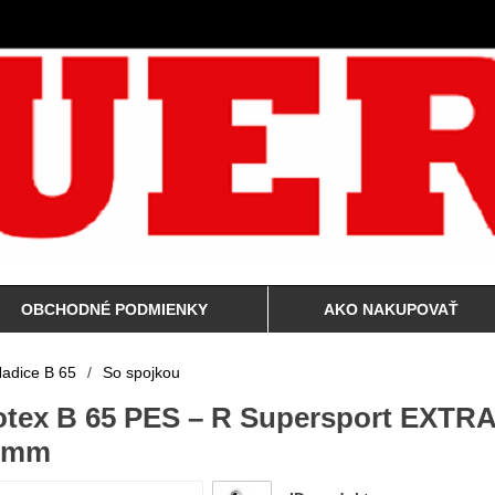
OBCHODNÉ PODMIENKY
AKO NAKUPOVAŤ
adice B 65
/
So spojkou
otex B 65 PES – R Supersport EXTR
63mm