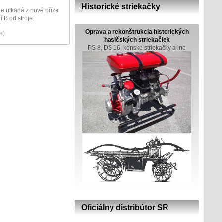
Historické striekačky
e utkaná z nové příze
 B od stroje.
Oprava a rekonštrukcia historických
a)
hasičských striekačiek
PS 8, DS 16, konské striekačky a iné
Oficiálny distribútor SR