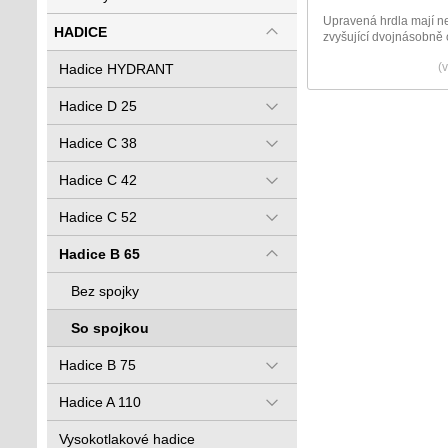
Upravená hrdla mají ne
HADICE
zvyšující dvojnásobně 
(
Hadice HYDRANT
Hadice D 25
Hadice C 38
Hadice C 42
Hadice C 52
Hadice B 65
Bez spojky
So spojkou
Hadice B 75
Hadice A 110
Vysokotlakové hadice