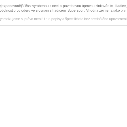
jexponovanější část vyrobenou z oceli s povrchovou úpravou zinkováním. Hadice j
odolnost proti oděru ve srovnání s hadicemi Supersport. Vhodná zejména jako první
vyhradzujeme si právo meniť tieto popisy a špecifikácie bez predošlého upozorneni