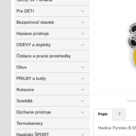
Pre DETI
Bezpečnosť stavieb
Hasiace prístroje
ODEVY a doplnky
Čistiace a pracie prostriedky
Obuv
PRILBY a kukly
Rukavice
Svietidlá
(obráz
Dýchacie prístroje
Popis
?
Termokamery
Hadice Pyrotex B 6
Hasičský ŠPORT