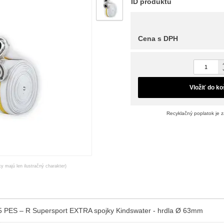
ID produktu
Cena s DPH
Vložiť do ko
Recyklačný poplatok je 
ky majú len ilustračný charakter)
5 PES – R Supersport EXTRA spojky Kindswater - hrdla Ø 63mm