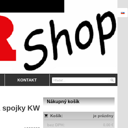
KONTAKT
Nákupný košík
A spojky KW
Košík:
je prázdny
bez DPH:
0.00 €