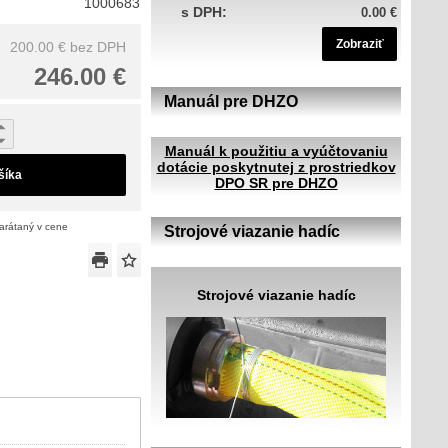
1000683
s DPH:
0.00 €
Zobraziť
200.00 €
bez DPH
246.00 €
Manuál pre DHZO
Manuál k použitiu a vyúčtovaniu
dotácie poskytnutej z prostriedkov
šíka
DPO SR pre DHZO
zarátaný v cene
Strojové viazanie hadíc
Strojové viazanie hadíc