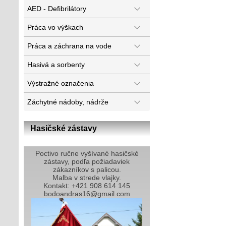
AED - Defibrilátory
Práca vo výškach
Práca a záchrana na vode
Hasivá a sorbenty
Výstražné označenia
Záchytné nádoby, nádrže
Hasičské zástavy
Poctivo ručne vyšívané hasičské
zástavy, podľa požiadaviek
zákazníkov s palicou.
Malba v strede vlajky.
Kontakt: +421 908 614 145
bodoandras16@gmail.com