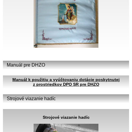
Manuál pre DHZO
Manuál k použitiu a vyúčtovaniu dotácie poskytnutej
z prostriedkov DPO SR pre DHZO
Strojové viazanie hadíc
Strojové viazanie hadíc