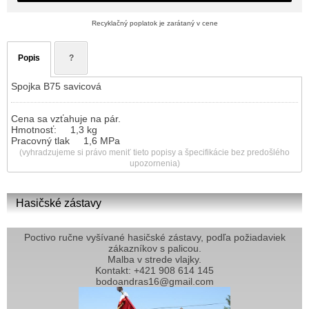
Recyklačný poplatok je zarátaný v cene
Popis
?
Spojka B75 savicová
Cena sa vzťahuje na pár.
Hmotnosť:
1,3 kg
Pracovný tlak
1,6 MPa
(vyhradzujeme si právo meniť tieto popisy a špecifikácie bez predošlého
upozornenia)
Hasičské zástavy
Poctivo ručne vyšívané hasičské zástavy, podľa požiadaviek
zákazníkov s palicou.
Malba v strede vlajky.
Kontakt: +421 908 614 145
bodoandras16@gmail.com