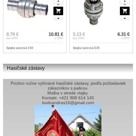
8.79 €
10.81 €
5.13 €
6.31 €
bez DPH
s DPH
bez DPH
s DPH
Spojka savicová C52
Spojka savicová D25
Hasičské zástavy
Poctivo ručne vyšívané hasičské zástavy, podľa požiadaviek
zákazníkov s palicou.
Malba v strede vlajky.
Kontakt: +421 908 614 145
bodoandras16@gmail.com