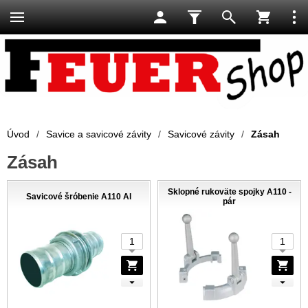
Úvod
/
Savice a savicové závity
/
Savicové závity
/
Zásah
Zásah
Sklopné rukoväte spojky A110 -
Savicové šróbenie A110 Al
pár