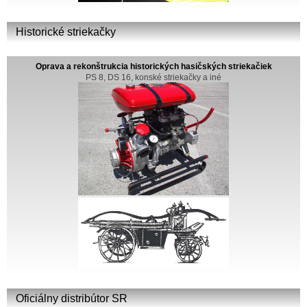
Historické striekačky
Oprava a rekonštrukcia historických hasičských striekačiek
PS 8, DS 16, konské striekačky a iné
Oficiálny distribútor SR