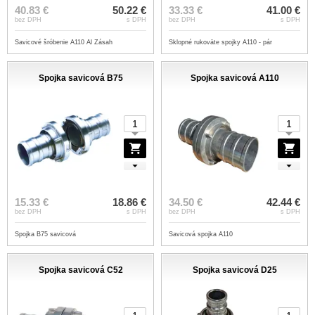
40.83 €
50.22 €
33.33 €
41.00 €
bez DPH
s DPH
bez DPH
s DPH
Savicové šróbenie A110 Al Zásah
Sklopné rukoväte spojky A110 - pár
Spojka savicová B75
Spojka savicová A110
15.33 €
18.86 €
34.50 €
42.44 €
bez DPH
s DPH
bez DPH
s DPH
Spojka B75 savicová
Savicová spojka A110
Spojka savicová C52
Spojka savicová D25