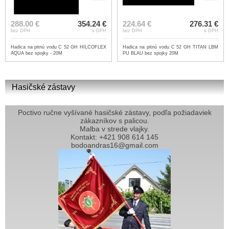
288.00 €
354.24 €
224.64 €
276.31 €
bez DPH
s DPH
bez DPH
s DPH
Hadica na pitnú vodu C 52 GH HILCOFLEX
Hadica na pitnú vodu C 52 GH TITAN LBM
AQUA bez spojky - 20M
PU BLAU bez spojky 20M
Hasičské zástavy
Poctivo ručne vyšívané hasičské zástavy, podľa požiadaviek
zákazníkov s palicou.
Malba v strede vlajky.
Kontakt: +421 908 614 145
bodoandras16@gmail.com