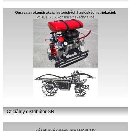
Oprava a rekonštrukcia historických hasičských striekačiek
PS 8, DS 16, konské striekačky a iné
Oficiálny distribútor SR
Zásahové odevy pre HASIČOV