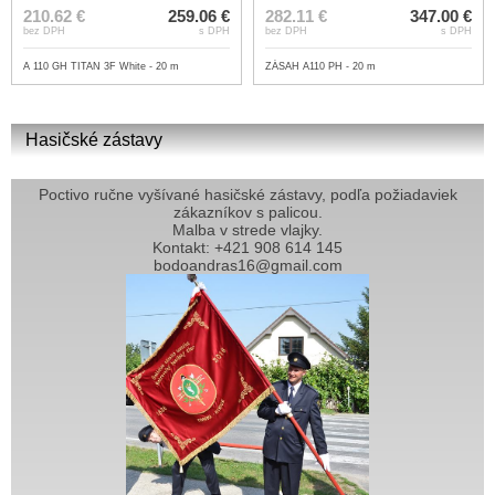
210.62 €
259.06 €
282.11 €
347.00 €
bez DPH
s DPH
bez DPH
s DPH
A 110 GH TITAN 3F White - 20 m
ZÁSAH A110 PH - 20 m
Hasičské zástavy
Poctivo ručne vyšívané hasičské zástavy, podľa požiadaviek
zákazníkov s palicou.
Malba v strede vlajky.
Kontakt: +421 908 614 145
bodoandras16@gmail.com