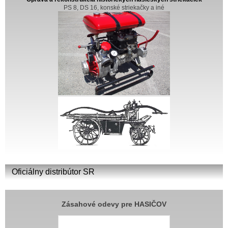
PS 8, DS 16, konské striekačky a iné
Oficiálny distribútor SR
Zásahové odevy pre HASIČOV