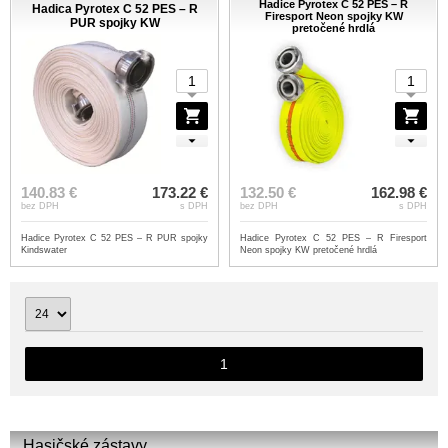
Hadice Pyrotex C 52 PES – R
Hadica Pyrotex C 52 PES – R
Firesport Neon spojky KW
PUR spojky KW
pretočené hrdlá
140.83 €
173.22 €
132.50 €
162.98 €
bez DPH
s DPH
bez DPH
s DPH
Hadice Pyrotex C 52 PES – R PUR spojky
Hadice Pyrotex C 52 PES – R Firesport
Kindswater
Neon spojky KW pretočené hrdlá
1
Hasičské zástavy