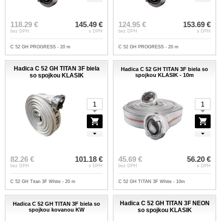
118.29 €
145.49 €
124.95 €
153.69 €
bez DPH
s DPH
bez DPH
s DPH
C 52 GH PROGRESS - 20 m
C 52 GH PROGRESS - 20 m
Hadica C 52 GH TITAN 3F biela
Hadica C 52 GH TITAN 3F biela so
so spojkou KLASIK
spojkou KLASIK - 10m
82.26 €
101.18 €
45.69 €
56.20 €
bez DPH
s DPH
bez DPH
s DPH
C 52 GH Titan 3F White - 20 m
C 52 GH TITAN 3F White - 10m
Hadica C 52 GH TITAN 3F NEON
Hadica C 52 GH TITAN 3F biela so
spojkou kovanou KW
so spojkou KLASIK