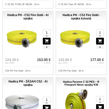
C 52 GH TITAN 3F NEON - 10 m
C 52 GH Titan 3F NEON - 20 m
Hadica PH - C52 Fire Gold - Al
Hadica PH - C52 Fire Gold -
spojka
spojka kovaná
124.39 €
153.00 €
143.90 €
177.00 €
bez DPH
s DPH
bez DPH
s DPH
C52 PH Fire Gold - 20 m
C52 PH Fire Gold - 20 m
Hadica PH - ZÁSAH C52 - Al
Hadica Pyrotex C 52 PES – R
spojka
Firesport Neon spojky KW