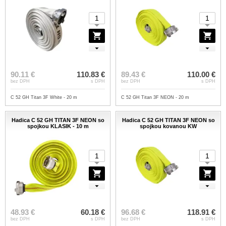
90.11 €
110.83 €
89.43 €
110.00 €
bez DPH
s DPH
bez DPH
s DPH
C 52 GH Titan 3F White - 20 m
C 52 GH Titan 3F NEON - 20 m
Hadica C 52 GH TITAN 3F NEON so
Hadica C 52 GH TITAN 3F NEON so
spojkou KLASIK - 10 m
spojkou kovanou KW
48.93 €
60.18 €
96.68 €
118.91 €
bez DPH
s DPH
bez DPH
s DPH