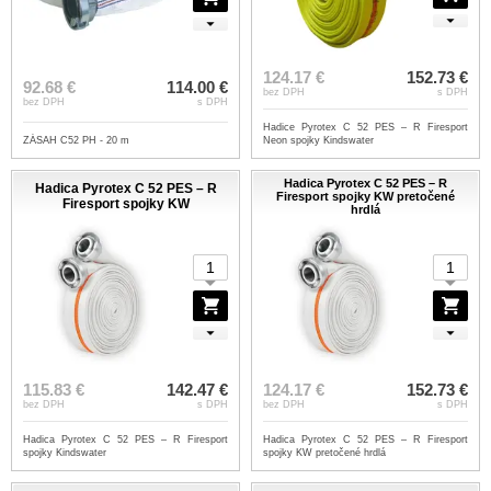
124.17 €
152.73 €
92.68 €
114.00 €
bez DPH
s DPH
bez DPH
s DPH
Hadice Pyrotex C 52 PES – R Firesport
ZÁSAH C52 PH - 20 m
Neon spojky Kindswater
Hadica Pyrotex C 52 PES – R
Hadica Pyrotex C 52 PES – R
Firesport spojky KW pretočené
Firesport spojky KW
hrdlá
115.83 €
142.47 €
124.17 €
152.73 €
bez DPH
s DPH
bez DPH
s DPH
Hadica Pyrotex C 52 PES – R Firesport
Hadica Pyrotex C 52 PES – R Firesport
spojky Kindswater
spojky KW pretočené hrdlá