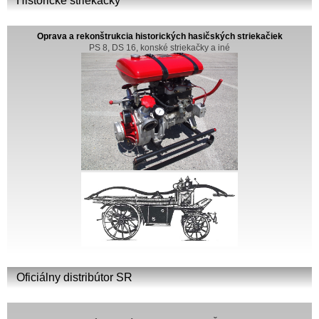
Historické striekačky
Oprava a rekonštrukcia historických hasičských striekačiek
PS 8, DS 16, konské striekačky a iné
Oficiálny distribútor SR