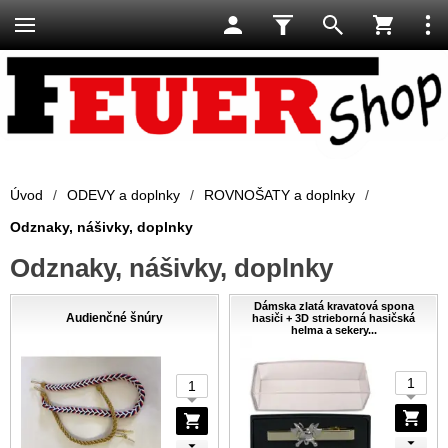
Úvod
/
ODEVY a doplnky
/
ROVNOŠATY a doplnky
/
Odznaky, nášivky, doplnky
Odznaky, nášivky, doplnky
Dámska zlatá kravatová spona
Audienčné šnúry
hasiči + 3D strieborná hasičská
helma a sekery...