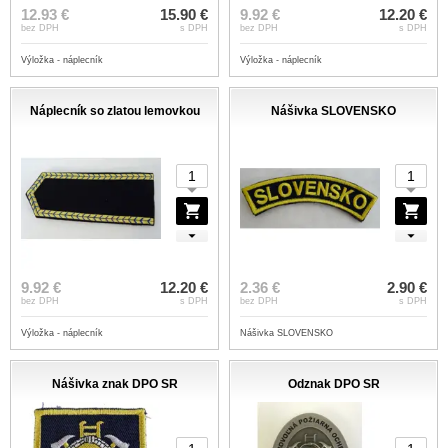
12.93 €
15.90 €
9.92 €
12.20 €
bez DPH
s DPH
bez DPH
s DPH
Výložka - náplecník
Výložka - náplecník
Náplecník so zlatou lemovkou
Nášivka SLOVENSKO
9.92 €
12.20 €
2.36 €
2.90 €
bez DPH
s DPH
bez DPH
s DPH
Výložka - náplecník
Nášivka SLOVENSKO
Nášivka znak DPO SR
Odznak DPO SR