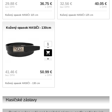
29.88 €
36.75 €
32.56 €
40.05 €
bez DPH
s DPH
bez DPH
s DPH
Kožený opasok HASIČI 115 cm
Kožený opasok HASIČI 125 cm
Kožený opasok HASIČI - 130cm
41.46 €
50.99 €
bez DPH
s DPH
Kožený opasok HASIČI - 130 cm
Hasičské zástavy