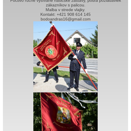
Poctivo ručne vyšívané hasičské zástavy, podľa požiadaviek
zákazníkov s palicou.
Malba v strede vlajky.
Kontakt: +421 908 614 145
bodoandras16@gmail.com