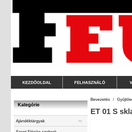
KEZDŐOLDAL
FELHASZNÁLÓ
Bevezetés
/
Gyűjtő
Kategórie
ET 01 S skl
Ajándéktárgyak
Szent Flórián szobrok