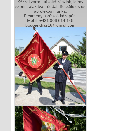
Kézzel varrott tűzoltó zászlók, igény
szerint alakítva, rúddal. Becsületes és
aprólékos munka.
Festmény a zászló közepén.
Mobil: +421 908 614 145
bodoandras16@gmail.com