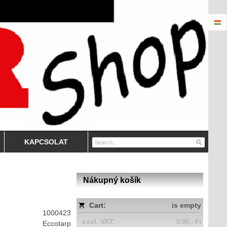
KAPCSOLAT
Nákupný košík
Cart:
is empty
1000423
excl. VAT:
0.00,- Ft
Eccotarp