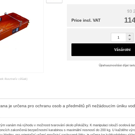
93 2
114
Price incl. VAT
Vásárolni
Újrahasznosítási díjat tar
ek illusztratív célúak)
vana je určena pro ochranu osob a předmětů při nežádoucím úniku vod
vým vanám má výhodu v možnosti tvarování okolo překážky. K manipulaci slouží ocelová la
oncích zakončená bezpečnostní karabinou s maximální nosností do 200 kg. U každého výro
y hladiny, pro orientační určení množství zachycené látky.
je určena ke krátkodobému skla