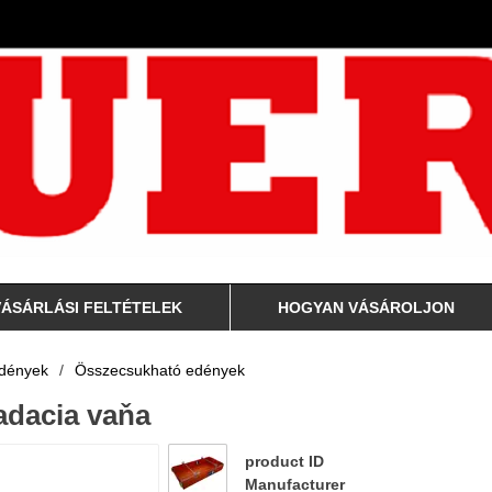
VÁSÁRLÁSI FELTÉTELEK
HOGYAN VÁSÁROLJON
edények
/
Összecsukható edények
adacia vaňa
product ID
Manufacturer