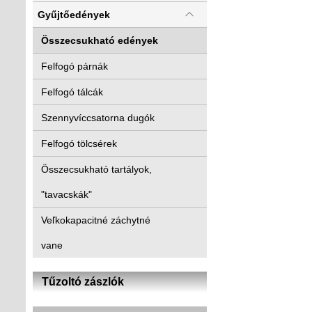
Gyűjtőedények
Összecsukható edények
Felfogó párnák
Felfogó tálcák
Szennyvíccsatorna dugók
Felfogó tölcsérek
Összecsukható tartályok,
"tavacskák"
Veľkokapacitné záchytné
vane
Tűzoltó zászlók