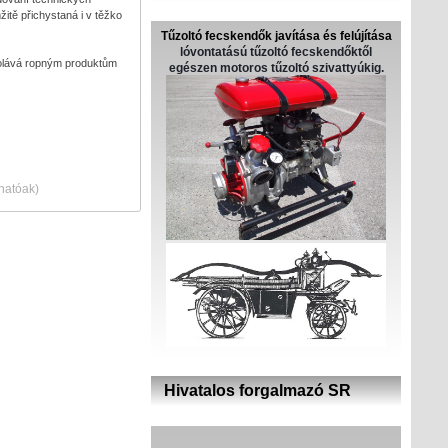
itě přichystaná i v těžko
Tűzoltó fecskendők javítása és felújítása
lóvontatású tűzoltó fecskendőktől
dolává ropným produktům
egészen motoros tűzoltó szivattyúkig.
thatóak)
Hivatalos forgalmazó SR