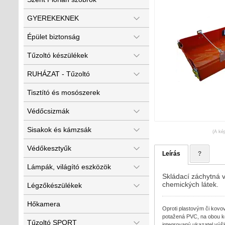
GYEREKEKNEK
Épület biztonság
Tűzoltó készülékek
RUHÁZAT - Tűzoltó
Tisztító és mosószerek
Védőcsizmák
Sisakok és kámzsák
(A kép
Védőkesztyűk
Leírás
?
Lámpák, világító eszközök
Skládací záchytná 
chemických látek.
Légzőkészülékek
Hőkamera
Oproti plastovým či kovo
potažená PVC, na obou k
Tűzoltó SPORT
integrovaný ukazatel výšk