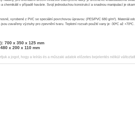
 a chemikálií v případě havárie. Svojí jednoduchou konstrukcí a snadnou manipulací je okamž
osné, vyrobené z PVC se speciální povrchovou úpravou: (PES/PVC 680 g/m²). Materiál o
 jsou zavařeny výztuhy pro zpevnění tvaru. Teplotní rozsah použití vany je -30ºC až +70ºC.
): 700 x 350 x 125 mm
 480 x 200 x 110 mm
rtjuk a jogot, hogy a leírás és a műszaki adatok előzetes bejelentés nélkül változta