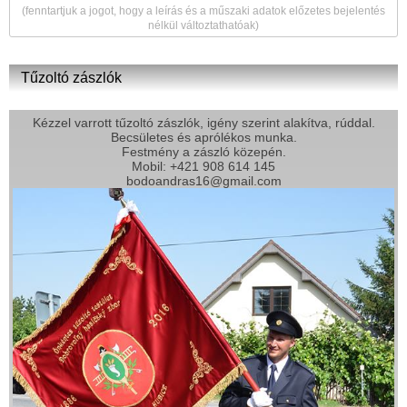
(fenntartjuk a jogot, hogy a leírás és a műszaki adatok előzetes bejelentés
nélkül változtathatóak)
Tűzoltó zászlók
Kézzel varrott tűzoltó zászlók, igény szerint alakítva, rúddal.
Becsületes és aprólékos munka.
Festmény a zászló közepén.
Mobil: +421 908 614 145
bodoandras16@gmail.com