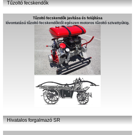
Tűzoltó fecskendők
Tűzoltó fecskendők javítása és felújítása
lóvontatású tűzoltó fecskendőktől egészen motoros tűzoltó szivattyúkig.
Hivatalos forgalmazó SR