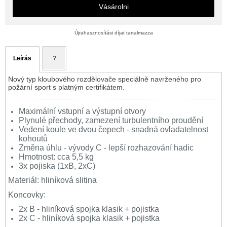
Vásárolni
Újrahasznosítási díjat tartalmazza
Leírás
?
Nový typ kloubového rozdělovače speciálně navrženého pro
požární sport s platným certifikátem.
Maximální vstupní a výstupní otvory
Plynulé přechody, zamezení turbulentního proudění
Vedení koule ve dvou čepech - snadná ovladatelnost
kohoutů
Změna úhlu - vývody C - lepší rozhazování hadic
Hmotnost: cca 5,5 kg
3x pojiska (1xB, 2xC)
Materiál: hliníková slitina
Koncovky:
2x B - hliníková spojka klasik + pojistka
2x C - hliníková spojka klasik + pojistka