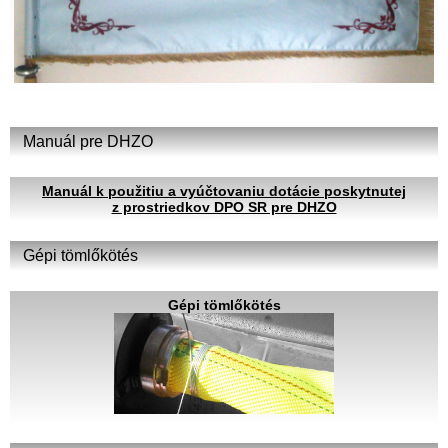
Manuál pre DHZO
Manuál k použitiu a vyúčtovaniu dotácie poskytnutej
z prostriedkov DPO SR pre DHZO
Gépi tömlőkötés
Gépi tömlőkötés