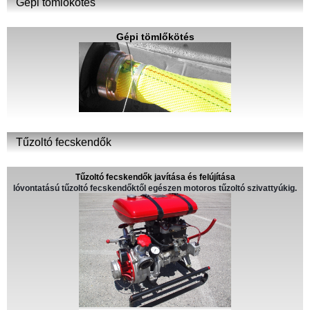
Gépi tömlőkötés
Gépi tömlőkötés
Tűzoltó fecskendők
Tűzoltó fecskendők javítása és felújítása
lóvontatású tűzoltó fecskendőktől egészen motoros tűzoltó szivattyúkig.