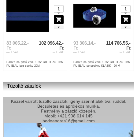
83 005.22,-
102 096.42,-
93 306.14,-
114 766.55,-
Ft
Ft
Ft
Ft
excl. VAT
incl. VAT
excl. VAT
incl. VAT
Hadica na pitnú vodu C 52 GH TITAN LBM
Hadica na pitnú vodu C 52 GH TITAN LBM
PU BLAU bez spojky 20M
PU BLAU so spojkou KLASIK - 20 M
Tűzoltó zászlók
Kézzel varrott tűzoltó zászlók, igény szerint alakítva, rúddal.
Becsületes és aprólékos munka.
Festmény a zászló közepén.
Mobil: +421 908 614 145
bodoandras16@gmail.com