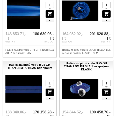
146 853.71,-
180 630.06,-
164 082.02,-
201 820.88,-
Ft
Ft
Ft
Ft
excl. VAT
incl. VAT
excl. VAT
incl. VAT
Hadica na pitnú vodu B 75 GH HILCOFLEX
Hadica na pitnú vodu B 75 GH HILCOFLEX
AQUA bez spojky - 20M
AQUA so spojkou KLASIK - 20 M
Hadica na pitnú vodu B 75 GH
Hadica na pitnú vodu B 75 GH
TITAN LBM PU BLAU so spojkou
TITAN LBM PU BLAU bez spojky
KLASIK
138 340.06,-
170 158.28,-
154 844.52,-
190 458.76,-