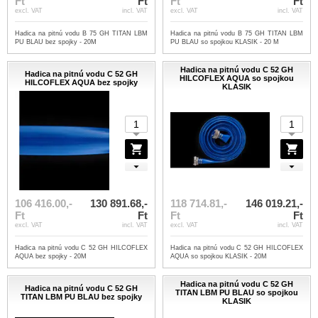
Ft
Ft
Ft
Ft
excl. VAT
incl. VAT
excl. VAT
incl. VAT
Hadica na pitnú vodu B 75 GH TITAN LBM
Hadica na pitnú vodu B 75 GH TITAN LBM
PU BLAU bez spojky - 20M
PU BLAU so spojkou KLASIK - 20 M
Hadica na pitnú vodu C 52 GH
Hadica na pitnú vodu C 52 GH
HILCOFLEX AQUA so spojkou
HILCOFLEX AQUA bez spojky
KLASIK
106 416.00,-
130 891.68,-
118 714.81,-
146 019.21,-
Ft
Ft
Ft
Ft
excl. VAT
incl. VAT
excl. VAT
incl. VAT
Hadica na pitnú vodu C 52 GH HILCOFLEX
Hadica na pitnú vodu C 52 GH HILCOFLEX
AQUA bez spojky - 20M
AQUA so spojkou KLASIK - 20M
Hadica na pitnú vodu C 52 GH
Hadica na pitnú vodu C 52 GH
TITAN LBM PU BLAU so spojkou
TITAN LBM PU BLAU bez spojky
KLASIK