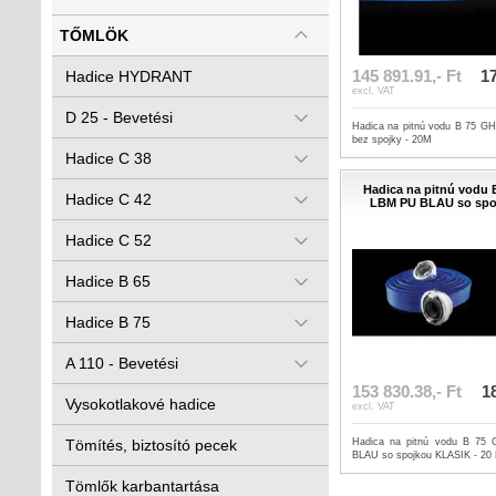
TŐMLÖK
145 891.91,- Ft
17
Hadice HYDRANT
excl. VAT
D 25 - Bevetési
Hadica na pitnú vodu B 75 
bez spojky - 20M
Hadice C 38
Hadica na pitnú vodu
Hadice C 42
LBM PU BLAU so spo
Hadice C 52
Hadice B 65
Hadice B 75
A 110 - Bevetési
153 830.38,- Ft
18
Vysokotlakové hadice
excl. VAT
Tömítés, biztosító pecek
Hadica na pitnú vodu B 7
BLAU so spojkou KLASIK - 20
Tömlők karbantartása