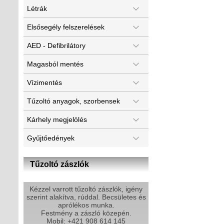
Létrák
Elsősegély felszerelések
AED - Defibrilátory
Magasból mentés
Vízimentés
Tűzoltó anyagok, szorbensek
Kárhely megjelölés
Gyűjtőedények
Tűzoltó zászlók
Kézzel varrott tűzoltó zászlók, igény
szerint alakítva, rúddal. Becsületes és
aprólékos munka.
Festmény a zászló közepén.
Mobil: +421 908 614 145