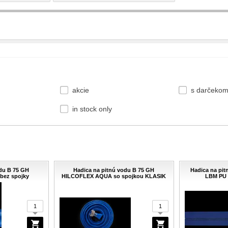
akcie
s darčeko
in stock only
odu B 75 GH
Hadica na pitnú vodu B 75 GH
Hadica na pit
ez spojky
HILCOFLEX AQUA so spojkou KLASIK
LBM PU 