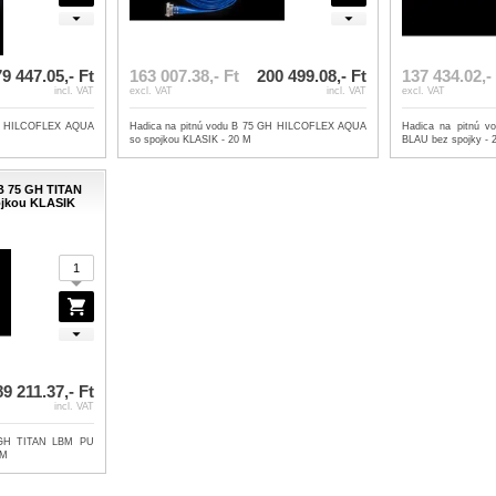
9 447.05,- Ft
163 007.38,- Ft
200 499.08,- Ft
137 434.02,-
incl. VAT
excl. VAT
incl. VAT
excl. VAT
GH HILCOFLEX AQUA
Hadica na pitnú vodu B 75 GH HILCOFLEX AQUA
Hadica na pitnú 
so spojkou KLASIK - 20 M
BLAU bez spojky -
 B 75 GH TITAN
jkou KLASIK
9 211.37,- Ft
incl. VAT
5 GH TITAN LBM PU
 M