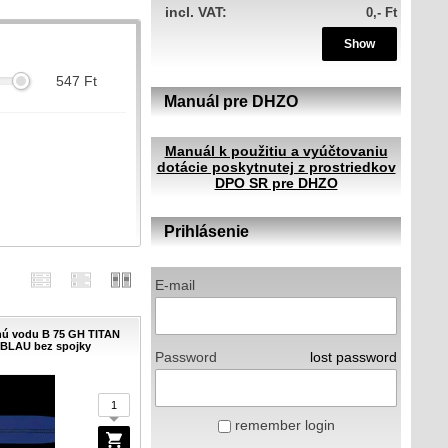
incl. VAT:
0,- Ft
Show
547
Ft
Manuál pre DHZO
Manuál k použitiu a vyúčtovaniu
dotácie poskytnutej z prostriedkov
m
DPO SR pre DHZO
Prihlásenie
E-mail
nú vodu B 75 GH TITAN
BLAU bez spojky
Password
lost password
remember login