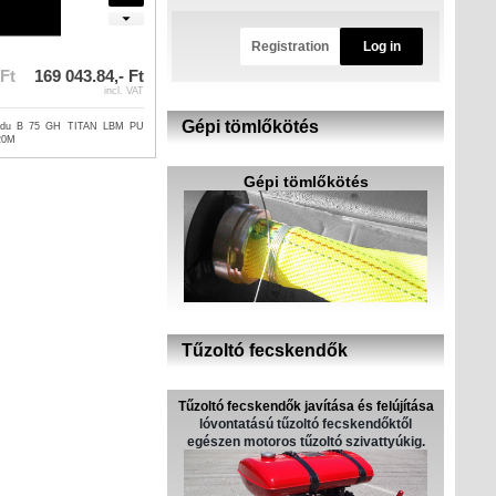
Registration
Log in
 Ft
169 043.84,- Ft
incl. VAT
Gépi tömlőkötés
vodu B 75 GH TITAN LBM PU
 20M
Gépi tömlőkötés
Tűzoltó fecskendők
Tűzoltó fecskendők javítása és felújítása
lóvontatású tűzoltó fecskendőktől
egészen motoros tűzoltó szivattyúkig.