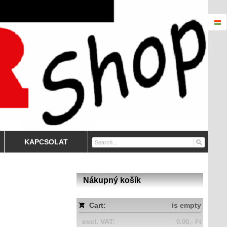
KAPCSOLAT
Nákupný košík
Cart:
is empty
excl. VAT:
0.00,- Ft