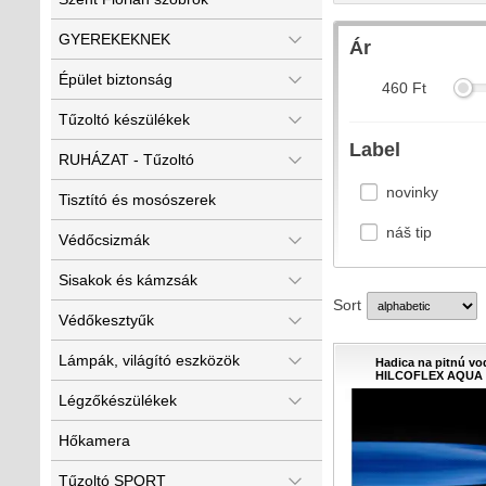
GYEREKEKNEK
Ár
Épület biztonság
460
Ft
Tűzoltó készülékek
Label
RUHÁZAT - Tűzoltó
novinky
Tisztító és mosószerek
náš tip
Védőcsizmák
Sisakok és kámzsák
Sort
Védőkesztyűk
Lámpák, világító eszközök
Hadica na pitnú v
HILCOFLEX AQUA b
Légzőkészülékek
Hőkamera
Tűzoltó SPORT