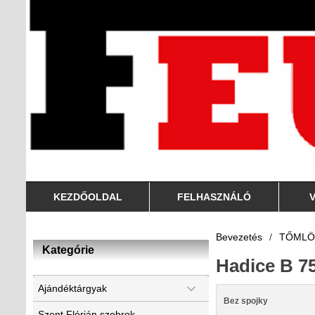
KEZDŐOLDAL
FELHASZNÁLÓ
Bevezetés
/
TŐMLÖ
Kategórie
Hadice B 7
Ajándéktárgyak
Bez spojky
Szent Flórián szobrok