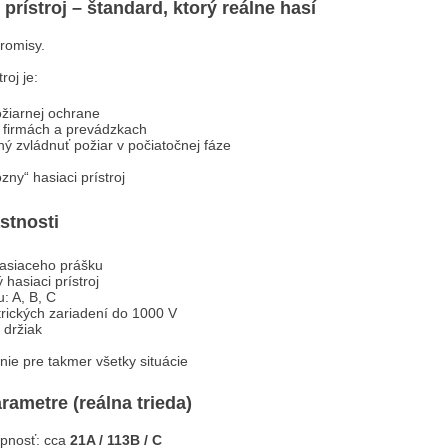
 prístroj – štandard, ktorý reálne hasí
romisy.
roj je:
ožiarnej ochrane
 firmách a prevádzkach
ý zvládnuť požiar v počiatočnej fáze
ózny“ hasiaci prístroj
astnosti
hasiaceho prášku
 hasiaci prístroj
u: A, B, C
trických zariadení do 1000 V
držiak
enie pre takmer všetky situácie
arametre (reálna trieda)
pnosť: cca
21A / 113B / C