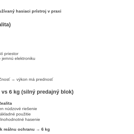
žívaný hasiaci prístroj v praxi
lita)
tí priestor
 jemnú elektroniku
ečnosť → výkon má prednosť
 vs 6 kg (silný predajný blok)
ealita
en núdzové riešenie
ákladné použitie
plnohodnotné hasenie
ík reálnu ochranu → 6 kg