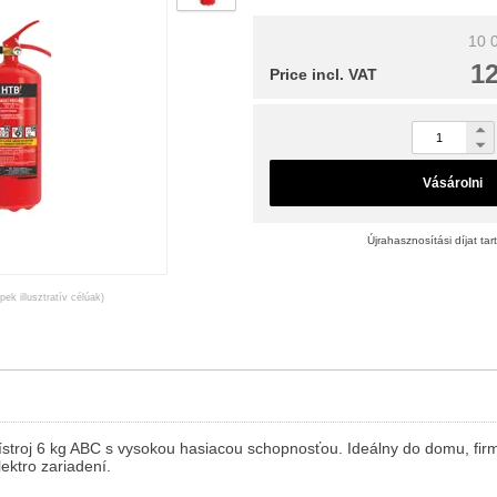
10 0
12
Price incl. VAT
Vásárolni
Újrahasznosítási díjat ta
pek illusztratív célúak)
ístroj 6 kg ABC s vysokou hasiacou schopnosťou. Ideálny do domu, firm
ektro zariadení.