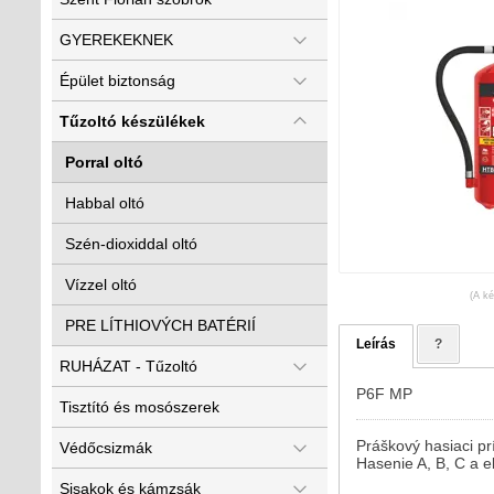
GYEREKEKNEK
Épület biztonság
Tűzoltó készülékek
Porral oltó
Habbal oltó
Szén-dioxiddal oltó
Vízzel oltó
(A ké
PRE LÍTHIOVÝCH BATÉRIÍ
Leírás
?
RUHÁZAT - Tűzoltó
P6F MP
Tisztító és mosószerek
Práškový hasiaci pr
Védőcsizmák
Hasenie A, B, C a el
Sisakok és kámzsák