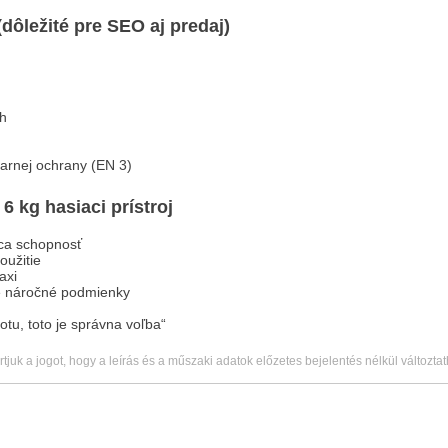
(dôležité pre SEO aj predaj)
h
iarnej ochrany (EN 3)
6 kg hasiaci prístroj
ca schopnosť
oužitie
axi
e náročné podmienky
otu, toto je správna voľba“
rtjuk a jogot, hogy a leírás és a műszaki adatok előzetes bejelentés nélkül változta