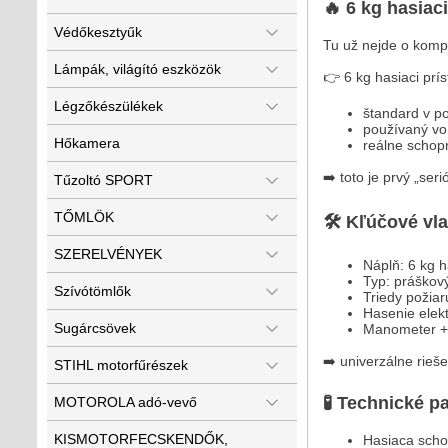
🔥 6 kg hasiaci
Védőkesztyűk
Tu už nejde o komp
Lámpák, világító eszközök
👉 6 kg hasiaci príst
Légzőkészülékek
štandard v p
používaný vo
Hőkamera
reálne schopn
➡️ toto je prvý „seri
Tűzoltó SPORT
TŐMLÖK
🛠️ Kľúčové vl
SZERELVÉNYEK
Náplň: 6 kg 
Typ: práškový
Szívótömlők
Triedy požiar
Hasenie elek
Sugárcsövek
Manometer + 
➡️ univerzálne rieš
STIHL motorfűrészek
🧪 Technické p
MOTOROLA adó-vevő
KISMOTORFECSKENDŐK,
Hasiaca scho