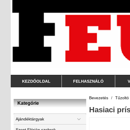
KEZDŐOLDAL
FELHASZNÁLÓ
Bevezetés
/
Tűzoltó
Kategórie
Hasiaci pr
Ajándéktárgyak
Szent Flórián szobrok