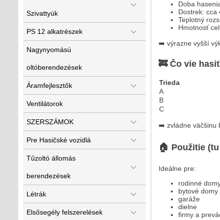
Doba haseni
Dostrek: cca
Szivattyúk
Teplotný roz
Hmotnosť cel
PS 12 alkatrészek
➡️ výrazne vyšší vý
Nagynyomású
🚒 Čo vie hasi
oltóberendezések
Trieda
Áramfejlesztők
A
B
Ventilátorok
C
SZERSZÁMOK
➡️ zvládne väčšinu
Pre Hasičské vozidlá
🏠 Použitie (tu
Tűzoltó állomás
Ideálne pre:
berendezések
rodinné dom
bytové domy 
Létrák
garáže
dielne
Elsősegély felszerelések
firmy a prev