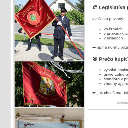
🧯 Legislatíva 
👉 často povinný:
vo firmách
v prevádzkac
v skladoch
➡️ spĺňa normy pož
🎯 Prečo kúpiť 
vysoká hasia
univerzálne p
štandard v pr
vhodný aj pr
➡️ „ak chceš mať ist
(fennta