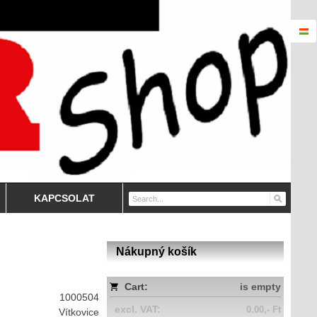
KAPCSOLAT
Nákupný košík
Cart:
is empty
1000504
excl. VAT:
0.00,- Ft
Vítkovice