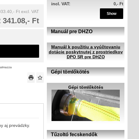
incl. VAT:
0,- Ft
33.40,- Ft
excl. VAT
Show
 341.08,- Ft
Manuál pre DHZO
Manuál k použitiu a vyúčtovaniu
dotácie poskytnutej z prostriedkov
DPO SR pre DHZO
rtalmazza
Gépi tömlőkötés
Gépi tömlőkötés
y aj prevádzky.
Tűzoltó fecskendők