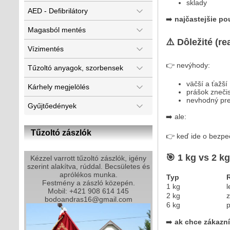
sklady
AED - Defibrilátory
➡️
najčastejšie pou
Magasból mentés
⚠️ Dôležité (rea
Vízimentés
👉 nevýhody:
Tűzoltó anyagok, szorbensek
väčší a ťažší
Kárhely megjelölés
prášok znečis
nevhodný pre
Gyűjtőedények
➡️ ale:
Tűzoltó zászlók
👉 keď ide o bezp
🎯 1 kg vs 2 kg
Kézzel varrott tűzoltó zászlók, igény
szerint alakítva, rúddal. Becsületes és
aprólékos munka.
Typ
R
Festmény a zászló közepén.
1 kg
l
Mobil: +421 908 614 145
2 kg
z
bodoandras16@gmail.com
6 kg
➡️
ak chce zákazn