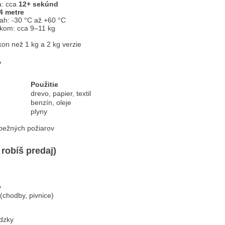
a: cca
12+ sekúnd
4 metre
sah: -30 °C až +60 °C
kom: cca 9–11 kg
kon než 1 kg a 2 kg verzie
ť
Použitie
drevo, papier, textil
benzín, oleje
plyny
 bežných požiarov
 robíš predaj)
y
(chodby, pivnice)
ádzky